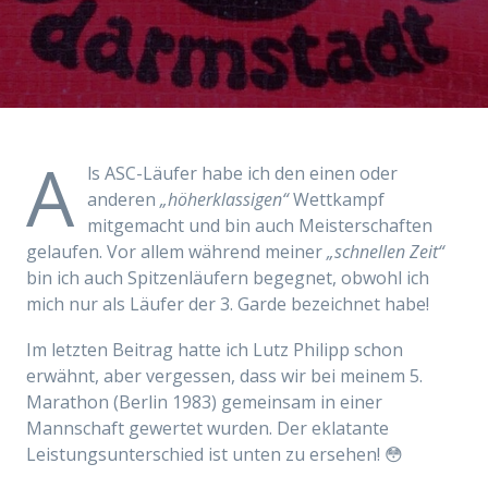
A
ls ASC-Läufer habe ich den einen oder
anderen
„höherklassigen“
Wettkampf
mitgemacht und bin auch Meisterschaften
gelaufen. Vor allem während meiner
„schnellen Zeit“
bin ich auch Spitzenläufern begegnet, obwohl ich
mich nur als Läufer der 3. Garde bezeichnet habe!
Im letzten Beitrag hatte ich Lutz Philipp schon
erwähnt, aber vergessen, dass wir bei meinem 5.
Marathon (Berlin 1983) gemeinsam in einer
Mannschaft gewertet wurden. Der eklatante
Leistungsunterschied ist unten zu ersehen! 😳