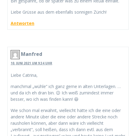
Bin gespannt, ob dir später was zu einem Ritual einfällt.
Liebe Grüsse aus dem ebenfalls sonnigen Zürich!
Antworten
Manfred
10. JUNI 2021 UM 9:34 UHR
Liebe Catrina,
manchmal „wühle“ ich ganz gerne in alten Unterlagen. …
und da ich eh dran bin. 😉 Ich weiß zumindest immer
besser, wo ich was finden kann! 😆
Wie schon mal erwähnt, vielleicht hätte ich die eine oder
andere Minute über die eine oder andere Strecke noch
rausholen können, aber dann wäre ich vielleicht
„verbrannt“, soll heißen, dass ich dann evtl. aus dem
Laufsport „ausgestiegen“ wäre und heute keine Lust mehr