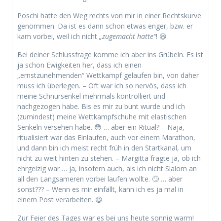
Poschi hatte den Weg rechts von mir in einer Rechtskurve
genommen. Da ist es dann schon etwas enger, bzw. er
kam vorbei, weil ich nicht
„zugemacht hatte“
! 😆
Bei deiner Schlussfrage komme ich aber ins Grübeln. Es ist
ja schon Ewigkeiten her, dass ich einen
„ernstzunehmenden“ Wettkampf gelaufen bin, von daher
muss ich überlegen. – Oft war ich so nervös, dass ich
meine Schnürsenkel mehrmals kontrolliert und
nachgezogen habe. Bis es mir zu bunt wurde und ich
(zumindest) meine Wettkampfschuhe mit elastischen
Senkeln versehen habe. 😳 … aber ein Ritual? – Naja,
ritualisiert war das Einlaufen, auch vor einem Marathon,
und dann bin ich meist recht früh in den Startkanal, um
nicht zu weit hinten zu stehen. – Margitta fragte ja, ob ich
ehrgeizig war … ja, insofern auch, als ich nicht Slalom an
all den Langsameren vorbei laufen wollte. 🙄 … aber
sonst??? – Wenn es mir einfällt, kann ich es ja mal in
einem Post verarbeiten. 😆
Zur Feier des Tages war es bei uns heute sonnig warm!