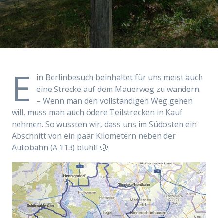
E
in Berlinbesuch beinhaltet für uns meist auch
eine Strecke auf dem Mauerweg zu wandern.
– Wenn man den vollständigen Weg gehen
will, muss man auch ödere Teilstrecken in Kauf
nehmen. So wussten wir, dass uns im Südosten ein
Abschnitt von ein paar Kilometern neben der
Autobahn (A 113) blüht! 🤧