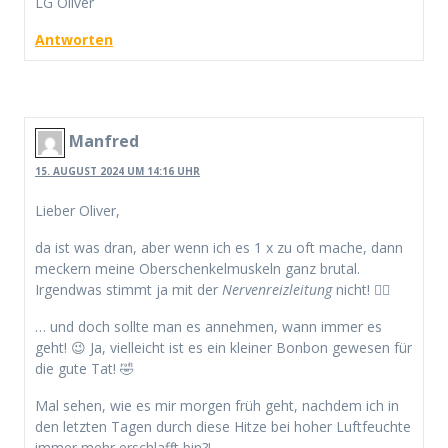
LG Oliver
Antworten
Manfred
15. AUGUST 2024 UM 14:16 UHR
Lieber Oliver,
da ist was dran, aber wenn ich es 1 x zu oft mache, dann
meckern meine Oberschenkelmuskeln ganz brutal.
Irgendwas stimmt ja mit der
Nervenreizleitung
nicht! 🤷‍♂️
… und doch sollte man es annehmen, wann immer es
geht! 😉 Ja, vielleicht ist es ein kleiner Bonbon gewesen für
die gute Tat! 🤣
Mal sehen, wie es mir morgen früh geht, nachdem ich in
den letzten Tagen durch diese Hitze bei hoher Luftfeuchte
immer mehr erschlafft bin?!