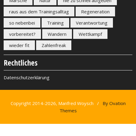
Märsche
Natur
nie zu schnell aufgeben
raus aus dem Trainingsalltag
Regeneration
so nebenbei
Training
Verantwortung
vorbereitet?
Wandern
Wettkampf
wieder fit
Zahlenfreak
Rechtliches
Datenschutzerklärung
Copyright 2014-2026, Manfred Woysch /
By Ovation
Themes