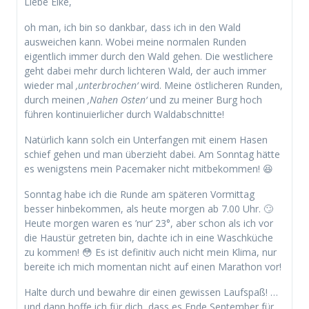
Liebe Elke,
oh man, ich bin so dankbar, dass ich in den Wald
ausweichen kann. Wobei meine normalen Runden
eigentlich immer durch den Wald gehen. Die westlichere
geht dabei mehr durch lichteren Wald, der auch immer
wieder mal
‚unterbrochen‘
wird. Meine östlicheren Runden,
durch meinen
‚Nahen Osten‘
und zu meiner Burg hoch
führen kontinuierlicher durch Waldabschnitte!
Natürlich kann solch ein Unterfangen mit einem Hasen
schief gehen und man überzieht dabei. Am Sonntag hätte
es wenigstens mein Pacemaker nicht mitbekommen! 😆
Sonntag habe ich die Runde am späteren Vormittag
besser hinbekommen, als heute morgen ab 7.00 Uhr. 🙄
Heute morgen waren es ’nur‘ 23°, aber schon als ich vor
die Haustür getreten bin, dachte ich in eine Waschküche
zu kommen! 😳 Es ist definitiv auch nicht mein Klima, nur
bereite ich mich momentan nicht auf einen Marathon vor!
Halte durch und bewahre dir einen gewissen Laufspaß! …
und dann hoffe ich für dich, dass es Ende September für