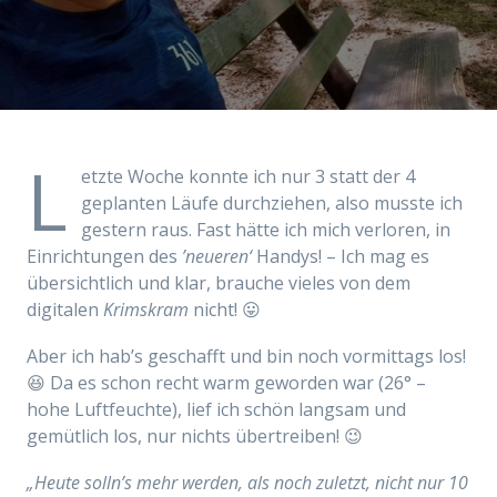
L
etzte Woche konnte ich nur 3 statt der 4
geplanten Läufe durchziehen, also musste ich
gestern raus. Fast hätte ich mich verloren, in
Einrichtungen des
’neueren‘
Handys! – Ich mag es
übersichtlich und klar, brauche vieles von dem
digitalen
Krimskram
nicht! 😛
Aber ich hab’s geschafft und bin noch vormittags los!
😆 Da es schon recht warm geworden war (26° –
hohe Luftfeuchte), lief ich schön langsam und
gemütlich los, nur nichts übertreiben! 😉
„Heute solln’s mehr werden, als noch zuletzt, nicht nur 10