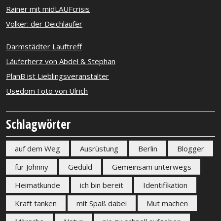
Rainer mit midLAUFcrisis
Volker: der Deichläufer
Darmstädter Lauftreff
Läuferherz von Abdel & Stephan
PlanB ist Lieblingsveranstalter
Usedom Foto von Ulrich
Schlagwörter
auf dem Weg
Ausrüstung
Berlin
Blogger
für Johnny
Geduld
Gemeinsam unterwegs
Heimatkunde
ich bin bereit
Identifikation
Kraft tanken
mit Spaß dabei
Mut machen