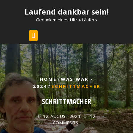
Skip
Laufend dankbar sein!
to
content
Gedanken eines Ultra-Läufers
/
HOME
WAS WAR -
/
2024
SCHRITTMACHER
SCHRITTMACHER
12. AUGUST 2024
12
COMMENTS