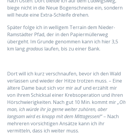
nach Osten. Dort bleibe ich auf dem Ludwigsweg,
biege nicht in die Neue Bogenschneise ein, sondern
will heute eine Extra-Schleife drehen.
Später folge ich
in welligem Terrain
dem
Nieder-
Ramstädter Pfad, der in den
Papiermüllerweg
über
geht
. I
m Grunde genommen
kann ich hier
3,5
km lang
gradaus
laufen, bis zu einer Bank.
Dort will ich kurz verschnaufen, bevor ich den Wald
verlassen und wieder der Hitze trotzen muss. – Eine
ältere Dame baut sich vor mir auf und erzählt mir
von ihrem Schicksal einer Krebsoperation und ihren
Hörschwierigkeiten. Nach gut 10 Min. kommt mir
„Oh
man, ich würde ihr ja gerne weiter zuhören, aber
langsam wird es knapp mit dem Mittagessen!“
– Nach
mehreren vorsichtigen Ansätze kann ich ihr
vermitteln, dass ich weiter muss.