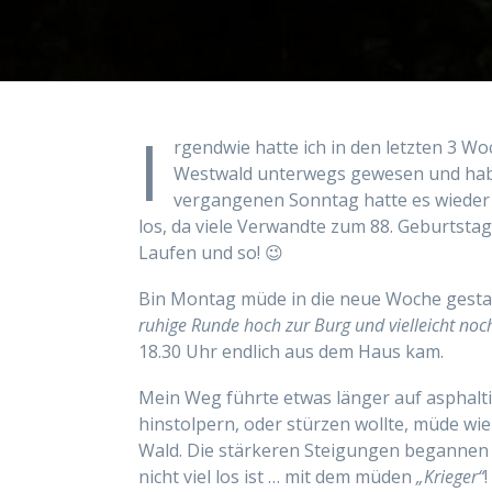
I
rgendwie hatte ich in den letzten 3 W
Westwald unterwegs gewesen und ha
vergangenen Sonntag hatte es wieder
los, da viele Verwandte zum 88. Geburtstag
Laufen und so! 😉
Bin Montag müde in die neue Woche gestart
ruhige Runde hoch zur Burg und vielleicht noc
18.30 Uhr endlich aus dem Haus kam.
Mein Weg führte etwas länger auf asphalti
hinstolpern, oder stürzen wollte, müde wie
Wald. Die stärkeren Steigungen begannen 
nicht viel los ist … mit dem müden
„Krieger“
!