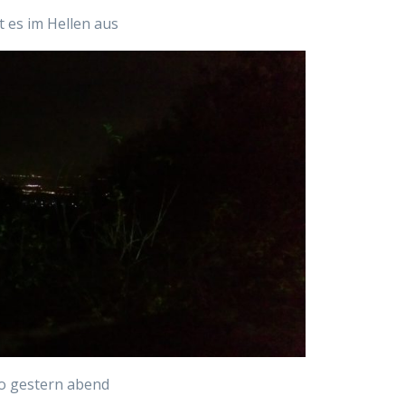
t es im Hellen aus
o gestern abend