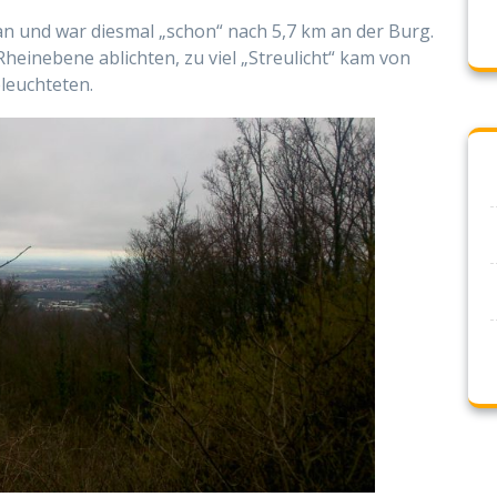
rgan und war diesmal „schon“ nach 5,7 km an der Burg.
Rheinebene ablichten, zu viel „Streulicht“ kam von
leuchteten.