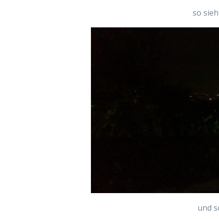
so sieh
und s