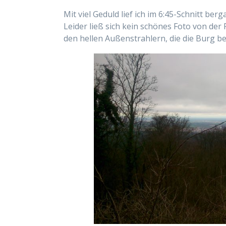
Mit viel Geduld lief ich im 6:45-Schnitt be
Leider ließ sich kein schönes Foto von der 
den hellen Außenstrahlern, die die Burg be