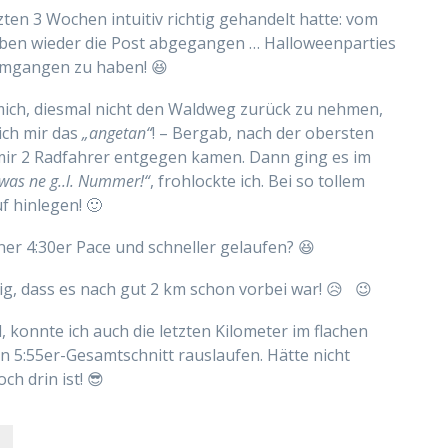
tzten 3 Wochen intuitiv richtig gehandelt hatte: vom
 oben wieder die Post abgegangen … Halloweenparties
 umgangen zu haben! 😆
mich, diesmal nicht den Waldweg zurück zu nehmen,
ich mir das
„angetan“
! – Bergab, nach der obersten
a mir 2 Radfahrer entgegen kamen. Dann ging es im
was ne g..l. Nummer!“
, frohlockte ich. Bei so tollem
uf hinlegen! 🙂
ner 4:30er Pace und schneller gelaufen? 😆
rig, dass es nach gut 2 km schon vorbei war! 😥 😉
 konnte ich auch die letzten Kilometer im flachen
 5:55er-Gesamtschnitt rauslaufen. Hätte nicht
h drin ist! 😎