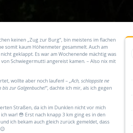
ochen keinen „Zug zur Burg“, bin meistens im flachen
be somit kaum Höhenmeter gesammelt. Auch am
 nicht geklappt. Es war am Wochenende mächtig was
 von Schwiegermutti angereist kamen. – Also nix mit
et, wollte aber noch laufen! –
„Ach, schlappste ne
h bis zur Galgenbuche!“
, dachte ich mir, als ich gegen
erten Straßen, da ich im Dunklen nicht vor mich
 ich war! 😳 Erst nach knapp 3 km ging es in den
und ich bekam auch gleich zurück gemeldet, dass
 😉