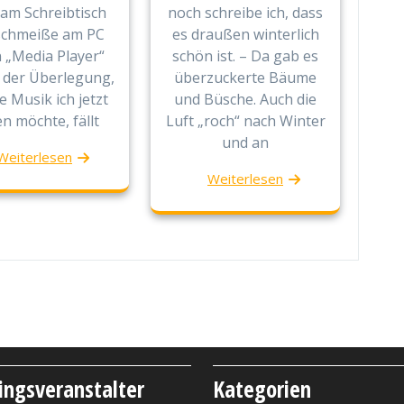
am Schreibtisch
noch schreibe ich, dass
schmeiße am PC
es draußen winterlich
 „Media Player“
schön ist. – Da gab es
i der Überlegung,
überzuckerte Bäume
e Musik ich jetzt
und Büsche. Auch die
n möchte, fällt
Luft „roch“ nach Winter
und an
Weiterlesen
Weiterlesen
lingsveranstalter
Kategorien