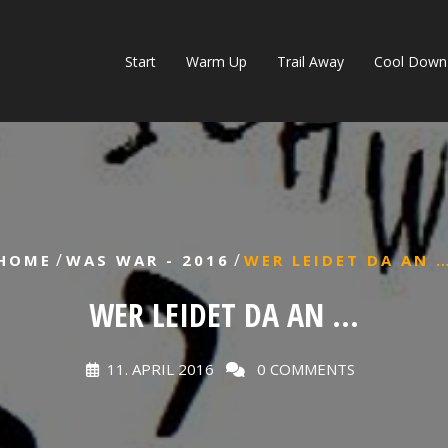
Start
Warm Up
Trail Away
Cool Down
/
/
HOME
WAS WAR - 2016
WER LEIDET DA AN 
WER LEIDET DA AN …
11. APRIL 2016
0 COMMENTS