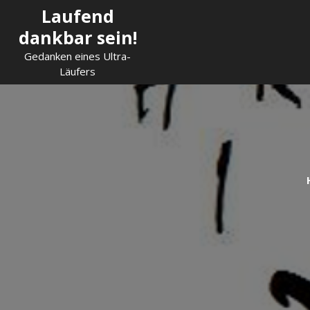
Skip
Laufend
to
dankbar sein!
content
Gedanken eines Ultra-
Läufers