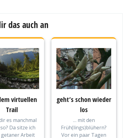
ir das auch an
dem virtuellen
geht’s schon wieder
Trail
los
dir es manchmal
… mit den
so? Da sitze ich
Früh(lings)blühern?
 getaner Arbeit
Vor ein paar Tagen