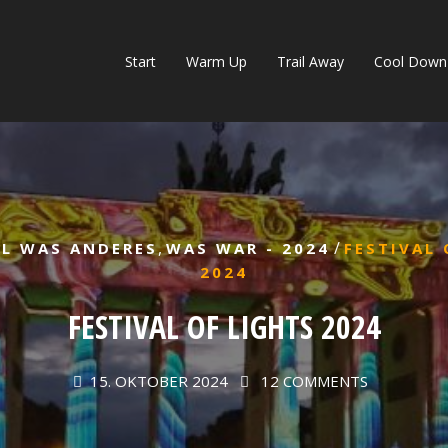
Start
Warm Up
Trail Away
Cool Down
,
/
L WAS ANDERES
WAS WAR - 2024
FESTIVAL 
2024
FESTIVAL OF LIGHTS 2024
15. OKTOBER 2024
12 COMMENTS