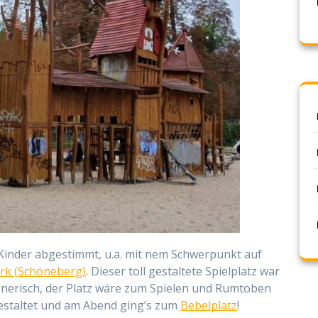
Kinder abgestimmt, u.a. mit nem Schwerpunkt auf
ark (Schöneberg)
. Dieser toll gestaltete Spielplatz war
egnerisch, der Platz wäre zum Spielen und Rumtoben
estaltet und am Abend ging’s zum
Bebelplatz
!