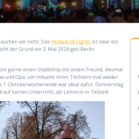
rauchen wir nicht. Das
Festival of Lights
ist zwar ein
icht der Grund ein 3. Mal 2024 gen Berlin
st gerne einen Städtetrip mit einem Freund, diesmal
Oma und Opa, um mitsamt ihren Töchtern mal wieder
as 1. Oktoberwochenende war ideal dafür. Donnerstag
uf keinen Unterricht, als Lehrerin in Teilzeit!