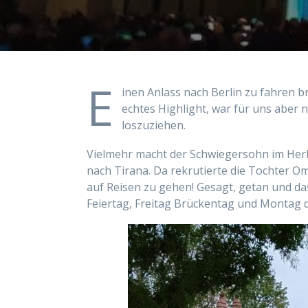
E
inen Anlass nach Berlin zu fahren b
echtes Highlight, war für uns aber n
loszuziehen.
Vielmehr macht der Schwiegersohn im Herb
nach Tirana. Da rekrutierte die Tochter 
auf Reisen zu gehen! Gesagt, getan und d
Feiertag, Freitag Brückentag und Montag dra