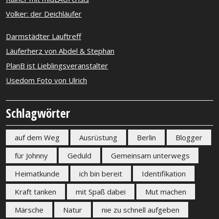
Volker: der Deichläufer
Darmstädter Lauftreff
Läuferherz von Abdel & Stephan
PlanB ist Lieblingsveranstalter
Usedom Foto von Ulrich
Schlagwörter
auf dem Weg
Ausrüstung
Berlin
Blogger
für Johnny
Geduld
Gemeinsam unterwegs
Heimatkunde
ich bin bereit
Identifikation
Kraft tanken
mit Spaß dabei
Mut machen
Märsche
Natur
nie zu schnell aufgeben