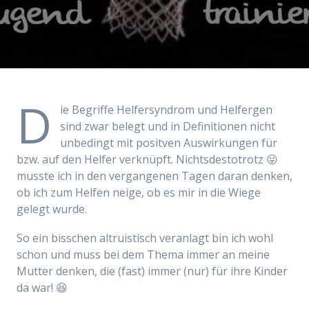
D
ie Begriffe Helfersyndrom und Helfergen
sind zwar belegt und in Definitionen nicht
unbedingt mit positven Auswirkungen für
bzw. auf den Helfer verknüpft. Nichtsdestotrotz 😛
musste ich in den vergangenen Tagen daran denken,
ob ich zum Helfen neige, ob es mir in die Wiege
gelegt wurde.
So ein bisschen altruistisch veranlagt bin ich wohl
schon und muss bei dem Thema immer an meine
Mutter denken, die (fast) immer (nur) für ihre Kinder
da war! 😆