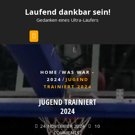
Skip
Laufend dankbar sein!
to
content
Gedanken eines Ultra-Läufers
/
HOME
WAS WAR -
/
2024
JUGEND
TRAINIERT 2024
JUGEND TRAINIERT
2024
24. NOVEMBER 2024
10
COMMENTS