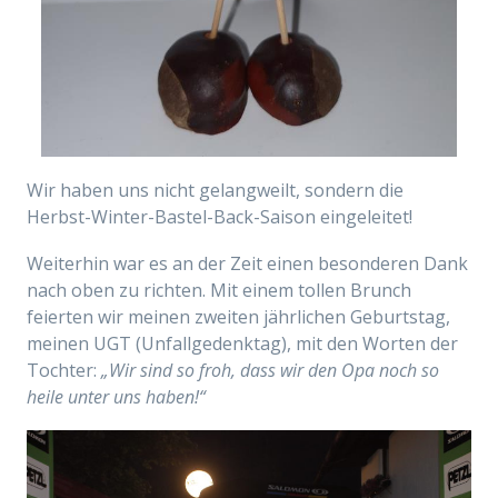
Wir haben uns nicht gelangweilt, sondern die
Herbst-Winter-Bastel-Back-Saison eingeleitet!
Weiterhin war es an der Zeit einen besonderen Dank
nach oben zu richten. Mit einem tollen Brunch
feierten wir meinen zweiten jährlichen Geburtstag,
meinen UGT (Unfallgedenktag), mit den Worten der
Tochter:
„Wir sind so froh, dass wir den Opa noch so
heile unter uns haben!“