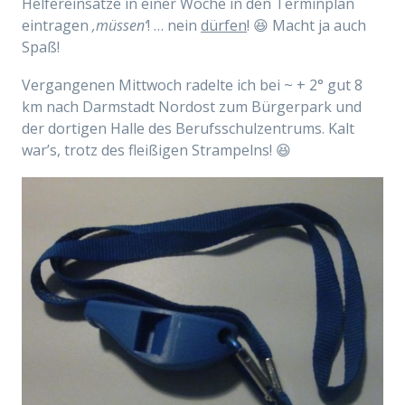
Helfereinsätze in einer Woche in den Terminplan
eintragen
‚müssen‘
! … nein
dürfen
! 😆 Macht ja auch
Spaß!
Vergangenen Mittwoch radelte ich bei ~ + 2° gut 8
km nach Darmstadt Nordost zum Bürgerpark und
der dortigen Halle des Berufsschulzentrums. Kalt
war’s, trotz des fleißigen Strampelns! 😆