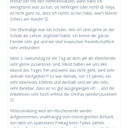
immer her mit den Helfereinsätzen, dann habe ich
wenigstens was zu tun, ob Helfergen oder nicht! 😛 Naja,
ist nicht ganz so, dass ich nichts zu tun habe, war’n kleiner
Scherz am Rande! 😉
Der Ehemalige war ein Schüler, den ich über Jahre an der
Schule als Lehrer
‚begleitet‘
hatte. Ich kenne die ganze
Familie sehr gut und wir sind inzwischen freundschaftlich
sehr verbunden!
Mein 2. Geburtstag ist ein Tag an dem wir als Kleinfamilie
sehr gerne zusammen sind. Meist halten wir uns den
Abend des Tages frei und wenn das nicht geht, wird sehr
zeitnah
’nachgefeiert‘
! Es war damals, vor 13 Jahren, ein
sehr intensives Erlebnis und deshalb sind wir alle sehr,
sehr dankbar, dass es so gut ausgegangen ist! … und die
Enkelinnen sehr hoch erfreut die OmPas (wieder)zusehen!
🙂
Fitnesstraining wird am Wochenende wieder
aufgenommen, unabhängig vom histologischen Befund,
von dem ich spätestens Freitag beim Fäden ziehen