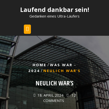
Skip
Laufend dankbar sein!
to
content
Gedanken eines Ultra-Läufers
/
HOME
WAS WAR -
/
2024
NEULICH WAR’S
NEULICH WAR’S
18. APRIL 2024
12
COMMENTS