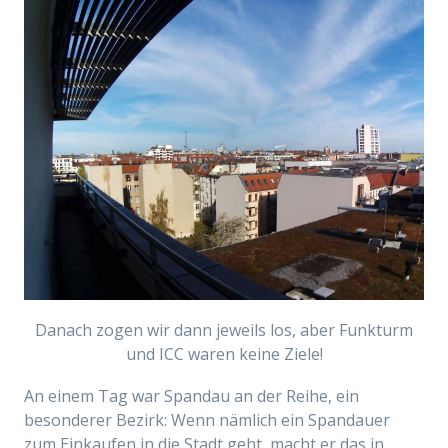
Danach zogen wir dann jeweils los, aber Funkturm
und ICC waren keine Ziele!
An einem Tag war Spandau an der Reihe, ein
besonderer Bezirk: Wenn
nämlich
ein Spandauer
zum Einkaufen in die Stadt geht, macht er das in