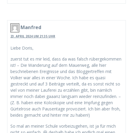
Manfred
23. APRIL 2024 UM 21:35 UHR
Liebe Doris,
zuerst tut es mir leid, dass da was falsch rübergekommen
ist! – Die Wanderung auf dem Mauerweg, alle hier
beschriebenen Ereignisse und das Bloggertreffen mit
Volker war alles in einer Woche. Ich habe es quasi
gestreckt und auf 3 Beiträge verteilt, da es sonst nicht so
viel von meiner Lauferei zu erzählen gibt, bin nämlich
immer noch dabei gaaanz langsam wieder reinzufinden. –
(Z. B. haben eine Koloskopie und eine Impfung gegen
Gürtelrose auch Pausentage provoziert. Ich bin aber froh,
beides gemacht und hinter mir zu haben!)
So mal an meiner Schule vorbeizugehen, ist ja für mich
nicht so einfach, 😆 deshalb habe ich endlich mal einen