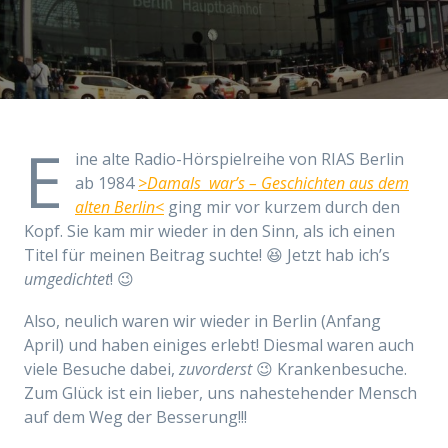
E
ine alte Radio-Hörspielreihe von RIAS Berlin
ab 1984
>Damals war’s – Geschichten aus dem
alten Berlin<
ging mir vor kurzem durch den
Kopf. Sie kam mir wieder in den Sinn, als ich einen
Titel für meinen Beitrag suchte! 😆 Jetzt hab ich’s
umgedichtet
! 😉
Also, neulich waren wir wieder in Berlin (Anfang
April) und haben einiges erlebt! Diesmal waren auch
viele Besuche dabei,
zuvorderst
😉 Krankenbesuche.
Zum Glück ist ein lieber, uns nahestehender Mensch
auf dem Weg der Besserung!!!