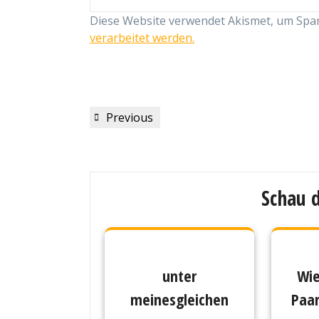
Diese Website verwendet Akismet, um Spa
verarbeitet werden.
Beitragsnavigation
Previous
Previous
Post
Schau d
unter
Wie
meinesgleichen
Paar