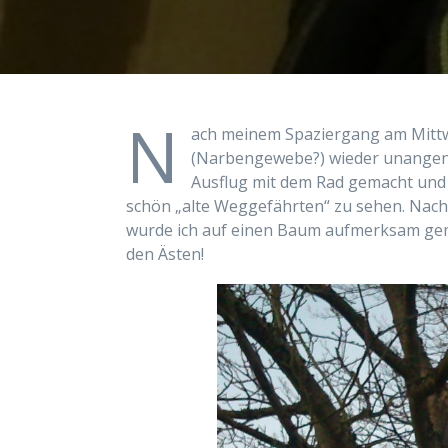
N
ach meinem Spaziergang am Mittw
(Narbengewebe?) wieder unangen
Ausflug mit dem Rad gemacht und 
schön „alte Weggefährten“ zu sehen. Nach
wurde ich auf einen Baum aufmerksam gema
den Ästen!