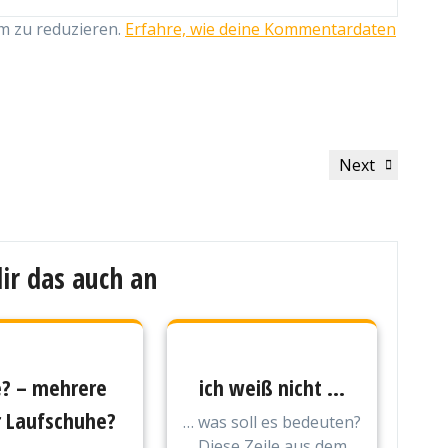
m zu reduzieren.
Erfahre, wie deine Kommentardaten
Next
Next
Post
ir das auch an
? – mehrere
ich weiß nicht …
 Laufschuhe?
… was soll es bedeuten?
Diese Zeile aus dem