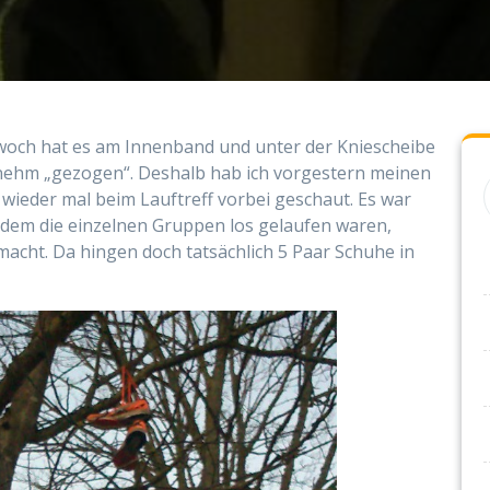
och hat es am Innenband und unter der Kniescheibe
ehm „gezogen“. Deshalb hab ich vorgestern meinen
wieder mal beim Lauftreff vorbei geschaut. Es war
dem die einzelnen Gruppen los gelaufen waren,
cht. Da hingen doch tatsächlich 5 Paar Schuhe in