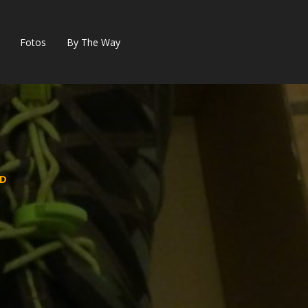
Fotos
By The Way
ND