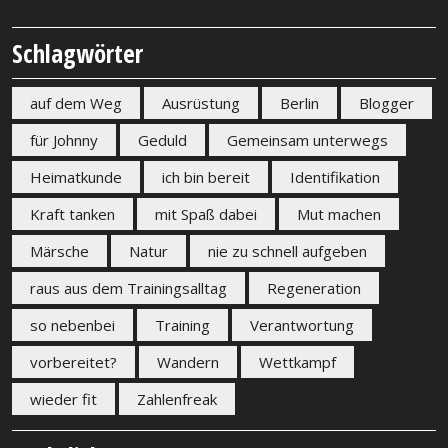
Schlagwörter
auf dem Weg
Ausrüstung
Berlin
Blogger
für Johnny
Geduld
Gemeinsam unterwegs
Heimatkunde
ich bin bereit
Identifikation
Kraft tanken
mit Spaß dabei
Mut machen
Märsche
Natur
nie zu schnell aufgeben
raus aus dem Trainingsalltag
Regeneration
so nebenbei
Training
Verantwortung
vorbereitet?
Wandern
Wettkampf
wieder fit
Zahlenfreak