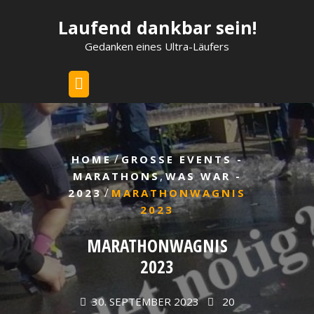
Skip
Laufend dankbar sein!
to
content
Gedanken eines Ultra-Läufers
/
HOME
GROSSE EVENTS - M
,
ARATHONS
WAS WAR -
/
2023
MARATHONWAGNIS
2023
MARATHONWAGNIS
2023
30. SEPTEMBER 2023
20