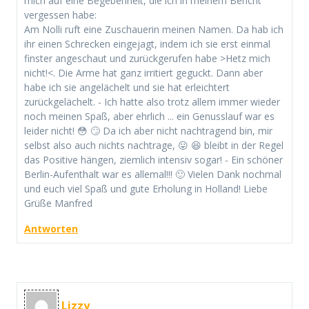
mich auf eine Begebenheit, die ich in meinem Bericht
vergessen habe:
Am Nolli ruft eine Zuschauerin meinen Namen. Da hab ich
ihr einen Schrecken eingejagt, indem ich sie erst einmal
finster angeschaut und zurückgerufen habe >Hetz mich
nicht!<. Die Arme hat ganz irritiert geguckt. Dann aber
habe ich sie angelächelt und sie hat erleichtert
zurückgelächelt. - Ich hatte also trotz allem immer wieder
noch meinen Spaß, aber ehrlich ... ein Genusslauf war es
leider nicht! 😳 🙄 Da ich aber nicht nachtragend bin, mir
selbst also auch nichts nachtrage, 😛 😆 bleibt in der Regel
das Positive hängen, ziemlich intensiv sogar! - Ein schöner
Berlin-Aufenthalt war es allemal!!! 🙂 Vielen Dank nochmal
und euch viel Spaß und gute Erholung in Holland! Liebe
Grüße Manfred
Antworten
Lizzy