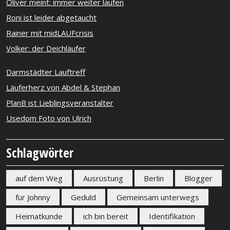
Oliver meint: immer weiter laufen
Roni ist leider abgetaucht
Rainer mit midLAUFcrisis
Volker: der Deichläufer
Darmstädter Lauftreff
Läuferherz von Abdel & Stephan
PlanB ist Lieblingsveranstalter
Usedom Foto von Ulrich
Schlagwörter
auf dem Weg
Ausrüstung
Berlin
Blogger
für Johnny
Geduld
Gemeinsam unterwegs
Heimatkunde
ich bin bereit
Identifikation