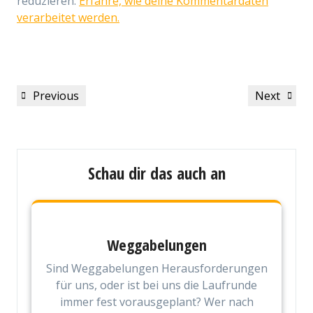
reduzieren.
Erfahre, wie deine Kommentardaten
verarbeitet werden.
Beitragsnavigation
Previous
Next
Previous
Next
Post
Post
Schau dir das auch an
Weggabelungen
Sind Weggabelungen Herausforderungen
für uns, oder ist bei uns die Laufrunde
immer fest vorausgeplant? Wer nach