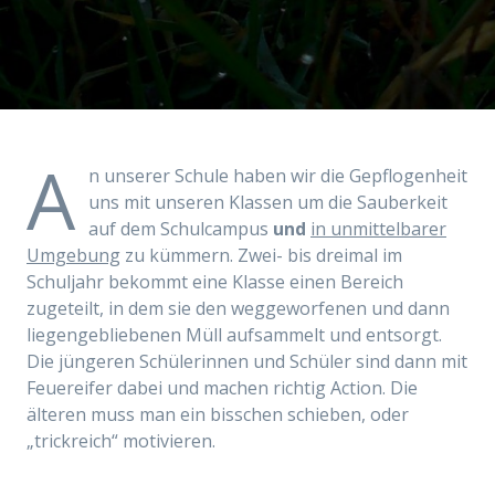
A
n unserer Schule haben wir die Gepflogenheit
uns mit unseren Klassen um die Sauberkeit
auf dem Schulcampus
und
in unmittelbarer
Umgebung
zu kümmern. Zwei- bis dreimal im
Schuljahr bekommt eine Klasse einen Bereich
zugeteilt, in dem sie den weggeworfenen und dann
liegengebliebenen Müll aufsammelt und entsorgt.
Die jüngeren Schülerinnen und Schüler sind dann mit
Feuereifer dabei und machen richtig Action. Die
älteren muss man ein bisschen schieben, oder
„trickreich“ motivieren.