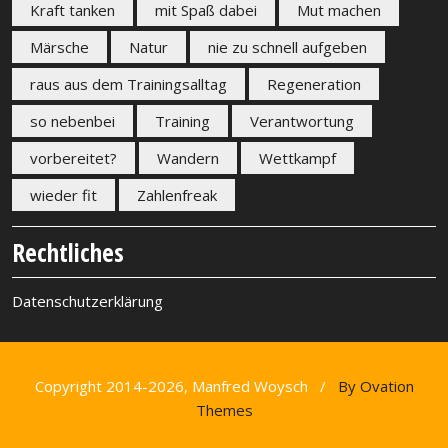
Kraft tanken
mit Spaß dabei
Mut machen
Märsche
Natur
nie zu schnell aufgeben
raus aus dem Trainingsalltag
Regeneration
so nebenbei
Training
Verantwortung
vorbereitet?
Wandern
Wettkampf
wieder fit
Zahlenfreak
Rechtliches
Datenschutzerklärung
Copyright 2014-2026, Manfred Woysch /
By Ovation
Themes