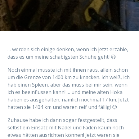
… werden sich einige denken, wenn ich jetzt erzähle,
dass es um meine schäbigsten Schuhe geht! 😉
Noch einmal musste ich mit ihnen raus, allein schon
um die Grenze von 1400 km zu knacken. Ich weiß, ich
hab einen Spleen, aber das muss bei mir sein, wenn
ich es beeinflussen kann! … und meine alten Hoka
haben es ausgehalten, nämlich nochmal 17 km. Jetzt
hatten sie 1404 km und waren reif und fällig! 😉
Zuhause habe ich dann sogar festgestellt, dass
selbst ein Einsatz mit Nadel und Faden kaum noch
etwas hätten ausrichten können! Jetzt waren sie