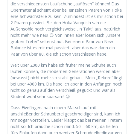
die verschiedensten Laufschuhe „auflösen“ können! Das
Obermaterial scheint aber bei einzelnen Paaren von Hoka
eine Schwachstelle zu sein. Zumindest ist es mir schon bei
2 Paaren passiert. Bei den Hoka Vanquish sah die
Außensohle noch vergleichsweise „in Takt“ aus, natürlich
nicht mehr wie neu! 😉 Von innen aber lösen sich „unsere
groben Treter“ seltenst auf. Bei einem Paar von New
Balance ist es mir mal passiert, aber das war dann ein
Paar von über 80, die ich schon verschlissen habe.
Weit über 2000 km habe ich früher meine Schuhe auch
laufen können, die modernen Generationen werden aber
(bewusst) nicht mehr so stabil gebaut. Mein „Rekord“ liegt
bei über 4000 km. Da habe ich aber in den Anfängen noch
nicht so genau auf den Verschleiß geguckt und war als
Student wohl sehr sparsam! 😉
Dass Fivefingers nach einem Matschlauf mit
anschließender Schrubberei geschmeidiger sind, kann ich
mir sogar vorstellen. Leider klappt das bei meinen Tretern
nicht so. Ich brauche schon mind. 50 – 60 km, da helfen
fürs Einlaufen dann auch weniger Schmuddelbedingungen!