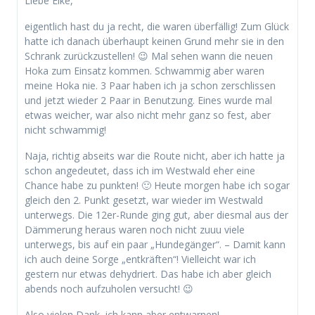
Liebe Elke,
eigentlich hast du ja recht, die waren überfällig! Zum Glück
hatte ich danach überhaupt keinen Grund mehr sie in den
Schrank zurückzustellen! 😉 Mal sehen wann die neuen
Hoka zum Einsatz kommen. Schwammig aber waren
meine Hoka nie. 3 Paar haben ich ja schon zerschlissen
und jetzt wieder 2 Paar in Benutzung. Eines wurde mal
etwas weicher, war also nicht mehr ganz so fest, aber
nicht schwammig!
Naja, richtig abseits war die Route nicht, aber ich hatte ja
schon angedeutet, dass ich im Westwald eher eine
Chance habe zu punkten! 🙂 Heute morgen habe ich sogar
gleich den 2. Punkt gesetzt, war wieder im Westwald
unterwegs. Die 12er-Runde ging gut, aber diesmal aus der
Dämmerung heraus waren noch nicht zuuu viele
unterwegs, bis auf ein paar „Hundegänger“. – Damit kann
ich auch deine Sorge „entkräften“! Vielleicht war ich
gestern nur etwas dehydriert. Das habe ich aber gleich
abends noch aufzuholen versucht! 😉
Also vielen Dank, ich kann aber entwarnen!