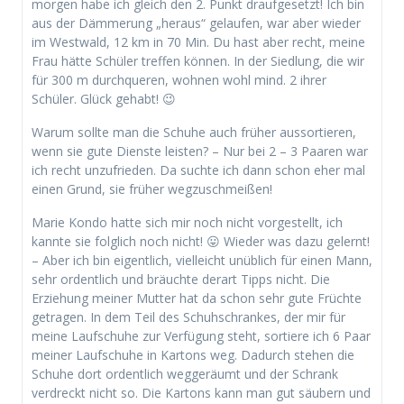
morgen habe ich gleich den 2. Punkt draufgesetzt! Ich bin
aus der Dämmerung „heraus“ gelaufen, war aber wieder
im Westwald, 12 km in 70 Min. Du hast aber recht, meine
Frau hätte Schüler treffen können. In der Siedlung, die wir
für 300 m durchqueren, wohnen wohl mind. 2 ihrer
Schüler. Glück gehabt! 😉
Warum sollte man die Schuhe auch früher aussortieren,
wenn sie gute Dienste leisten? – Nur bei 2 – 3 Paaren war
ich recht unzufrieden. Da suchte ich dann schon eher mal
einen Grund, sie früher wegzuschmeißen!
Marie Kondo hatte sich mir noch nicht vorgestellt, ich
kannte sie folglich noch nicht! 😛 Wieder was dazu gelernt!
– Aber ich bin eigentlich, vielleicht unüblich für einen Mann,
sehr ordentlich und bräuchte derart Tipps nicht. Die
Erziehung meiner Mutter hat da schon sehr gute Früchte
getragen. In dem Teil des Schuhschrankes, der mir für
meine Laufschuhe zur Verfügung steht, sortiere ich 6 Paar
meiner Laufschuhe in Kartons weg. Dadurch stehen die
Schuhe dort ordentlich weggeräumt und der Schrank
verdreckt nicht so. Die Kartons kann man gut säubern und