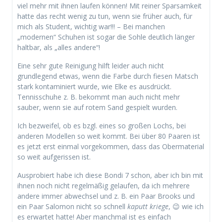
viel mehr mit ihnen laufen können! Mit reiner Sparsamkeit
hatte das recht wenig zu tun, wenn sie früher auch, für
mich als Student, wichtig war!!! – Bei manchen
„modernen“ Schuhen ist sogar die Sohle deutlich länger
haltbar, als „alles andere“!
Eine sehr gute Reinigung hilft leider auch nicht
grundlegend etwas, wenn die Farbe durch fiesen Matsch
stark kontaminiert wurde, wie Elke es ausdrückt.
Tennisschuhe z. B. bekommt man auch nicht mehr
sauber, wenn sie auf rotem Sand gespielt wurden.
Ich bezweifel, ob es bzgl. eines so großen Lochs, bei
anderen Modellen so weit kommt. Bei über 80 Paaren ist
es jetzt erst einmal vorgekommen, dass das Obermaterial
so weit aufgerissen ist.
Ausprobiert habe ich diese Bondi 7 schon, aber ich bin mit
ihnen noch nicht regelmäßig gelaufen, da ich mehrere
andere immer abwechsel und z. B. ein Paar Brooks und
ein Paar Salomon nicht so schnell
kaputt kriege
, 😉 wie ich
es erwartet hatte! Aber manchmal ist es einfach