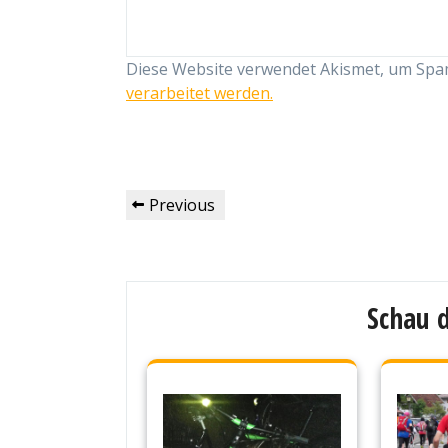
Diese Website verwendet Akismet, um Spa
verarbeitet werden.
Beitragsnavigation
Previous
Previous
Post
Schau d