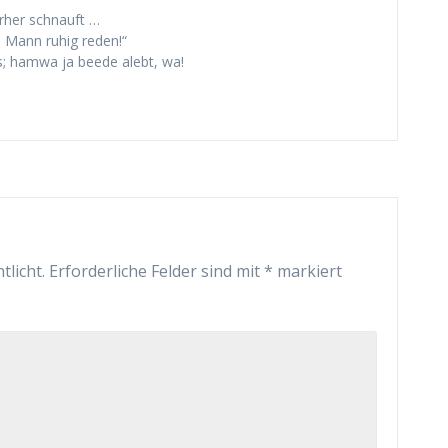
rher schnauft …
en Mann ruhig reden!“
; hamwa ja beede alebt, wa!
tlicht.
Erforderliche Felder sind mit
*
markiert