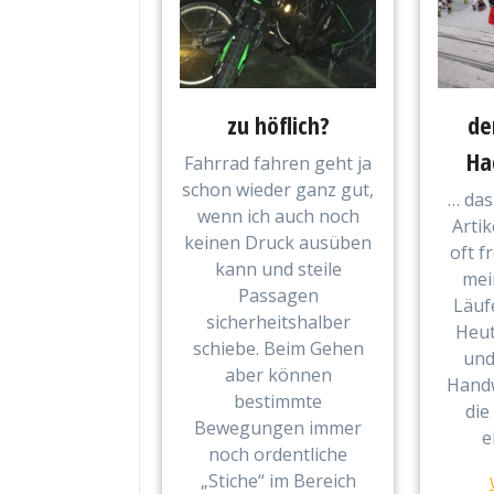
zu höflich?
de
Ha
Fahrrad fahren geht ja
schon wieder ganz gut,
… das
wenn ich auch noch
Artik
keinen Druck ausüben
oft f
kann und steile
mei
Passagen
Läuf
sicherheitshalber
Heut
schiebe. Beim Gehen
und
aber können
Handw
bestimmte
die
Bewegungen immer
e
noch ordentliche
„Stiche“ im Bereich