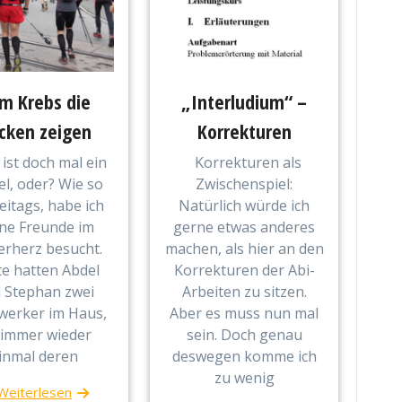
m Krebs die
„Interludium“ –
cken zeigen
Korrekturen
 ist doch mal ein
Korrekturen als
el, oder? Wie so
Zwischenspiel:
reitags, habe ich
Natürlich würde ich
ne Freunde im
gerne etwas anderes
erherz besucht.
machen, als hier an den
e hatten Abdel
Korrekturen der Abi-
 Stephan zwei
Arbeiten zu sitzen.
erker im Haus,
Aber es muss nun mal
 immer wieder
sein. Doch genau
inmal deren
deswegen komme ich
zu wenig
Weiterlesen