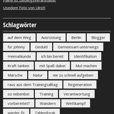
PlanB ist Lieblingsveranstalter
Usedom Foto von Ulrich
Schlagwörter
auf dem Weg
Ausrüstung
Berlin
Blogger
für Johnny
Geduld
Gemeinsam unterwegs
Heimatkunde
ich bin bereit
Identifikation
Kraft tanken
mit Spaß dabei
Mut machen
Märsche
Natur
nie zu schnell aufgeben
raus aus dem Trainingsalltag
Regeneration
so nebenbei
Training
Verantwortung
vorbereitet?
Wandern
Wettkampf
wieder fit
Zahlenfreak