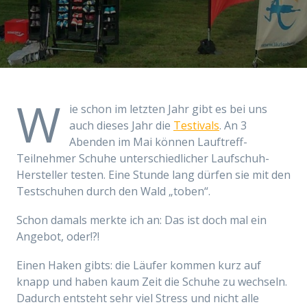
W
ie schon im letzten Jahr gibt es bei uns
auch dieses Jahr die
Testivals
. An 3
Abenden im Mai können Lauftreff-
Teilnehmer Schuhe unterschiedlicher Laufschuh-
Hersteller testen. Eine Stunde lang dürfen sie mit den
Testschuhen durch den Wald „toben“.
Schon damals merkte ich an: Das ist doch mal ein
Angebot, oder!?!
Einen Haken gibts: die Läufer kommen kurz auf
knapp und haben kaum Zeit die Schuhe zu wechseln.
Dadurch entsteht sehr viel Stress und nicht alle