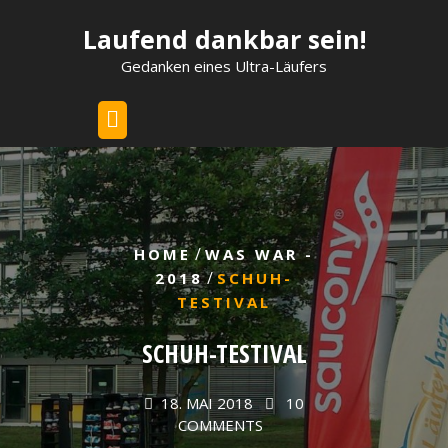
Skip
Laufend dankbar sein!
to
content
Gedanken eines Ultra-Läufers
/
HOME
WAS WAR -
/
2018
SCHUH-
TESTIVAL
SCHUH-TESTIVAL
18. MAI 2018
10
COMMENTS