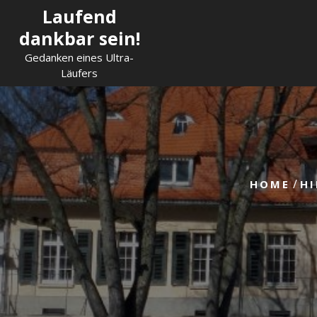
Skip
Laufend
to
dankbar sein!
content
Gedanken eines Ultra-
Läufers
/
HOME
HI