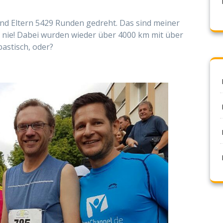
nd Eltern 5429 Runden gedreht. Das sind meiner
 nie! Dabei wurden wieder über 4000 km mit über
astisch, oder?