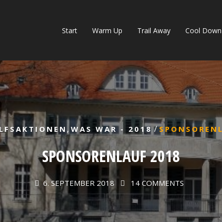
Start
Warm Up
Trail Away
Cool Down
,
/
LFSAKTIONEN
WAS WAR - 2018
SPONSORENL
SPONSORENLAUF 2018
6. SEPTEMBER 2018
14 COMMENTS