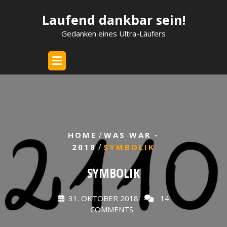
Skip
Laufend dankbar sein!
to
content
Gedanken eines Ultra-Läufers
/
HOME
WAS WAR -
/
2018
SYMBOLIK
SYMBOLIK
31. OKTOBER 2018
14
COMMENTS