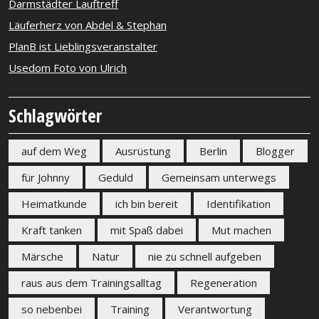
Darmstädter Lauftreff
Läuferherz von Abdel & Stephan
PlanB ist Lieblingsveranstalter
Usedom Foto von Ulrich
Schlagwörter
auf dem Weg
Ausrüstung
Berlin
Blogger
für Johnny
Geduld
Gemeinsam unterwegs
Heimatkunde
ich bin bereit
Identifikation
Kraft tanken
mit Spaß dabei
Mut machen
Märsche
Natur
nie zu schnell aufgeben
raus aus dem Trainingsalltag
Regeneration
so nebenbei
Training
Verantwortung