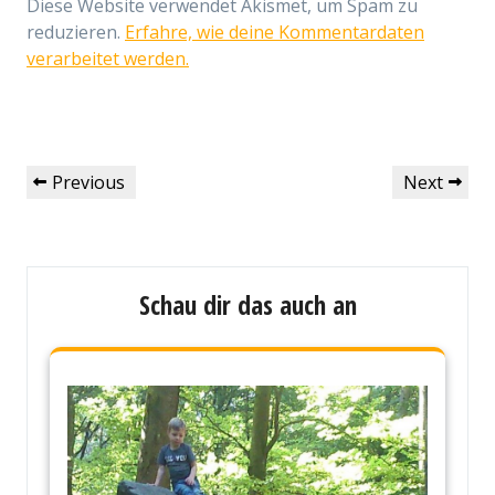
Diese Website verwendet Akismet, um Spam zu
reduzieren.
Erfahre, wie deine Kommentardaten
verarbeitet werden.
Beitragsnavigation
Previous
Next
Previous
Next
Post
Post
Schau dir das auch an