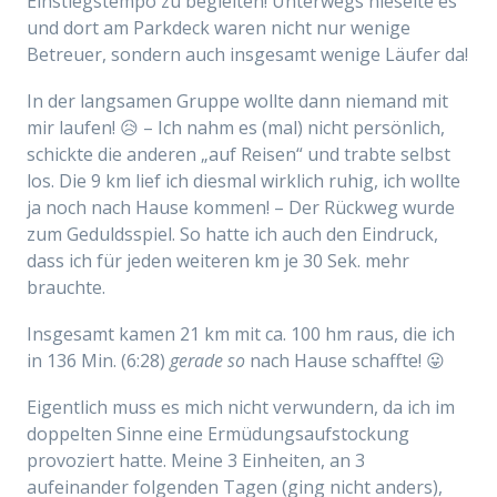
Einstiegstempo zu begleiten! Unterwegs nieselte es
und dort am Parkdeck waren nicht nur wenige
Betreuer, sondern auch insgesamt wenige Läufer da!
In der langsamen Gruppe wollte dann niemand mit
mir laufen! 😥 – Ich nahm es (mal) nicht persönlich,
schickte die anderen „auf Reisen“ und trabte selbst
los. Die 9 km lief ich diesmal wirklich ruhig, ich wollte
ja noch nach Hause kommen! – Der Rückweg wurde
zum Geduldsspiel. So hatte ich auch den Eindruck,
dass ich für jeden weiteren km je 30 Sek. mehr
brauchte.
Insgesamt kamen 21 km mit ca. 100 hm raus, die ich
in 136 Min. (6:28)
gerade so
nach Hause schaffte! 😛
Eigentlich muss es mich nicht verwundern, da ich im
doppelten Sinne eine Ermüdungsaufstockung
provoziert hatte. Meine 3 Einheiten, an 3
aufeinander folgenden Tagen (ging nicht anders),