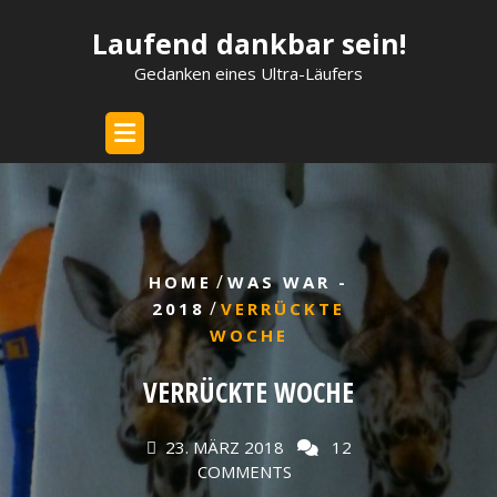
Skip
Laufend dankbar sein!
to
content
Gedanken eines Ultra-Läufers
/
HOME
WAS WAR -
/
2018
VERRÜCKTE
WOCHE
VERRÜCKTE WOCHE
23. MÄRZ 2018
12
COMMENTS