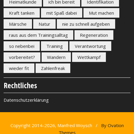
Heimatkunde
ich bin bereit
Identifikation
Kraft tanken
mit Spaß dabei
Mut machen
Märsche
Natur
nie zu schnell aufgeben
raus aus dem Trainingsalltag
Regeneration
so nebenbei
Training
Verantwortung
vorbereitet?
Wandern
Wettkampf
wieder fit
Zahlenfreak
Rechtliches
Datenschutzerklärung
Copyright 2014-2026, Manfred Woysch /
By Ovation
Themes