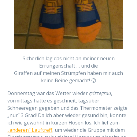
Sicherlich lag das nicht an meiner neuen
Errungenschaft … und die
Giraffen auf meinen Strümpfen haben mir auch
keine Beine gemacht! 😛
Donnerstag war das Wetter wieder
grizzegrau
,
vormittags hatte es geschneit, tagsüber
Schneeregen gegeben und das Thermometer zeigte
„nur“ 3 Grad! Da ich aber wieder gesund bin, konnte
ich wie gewohnt in kurzen Hosen los. Ich lief zum
„anderen“ Lauftreff
, um wieder die Gruppe mit dem