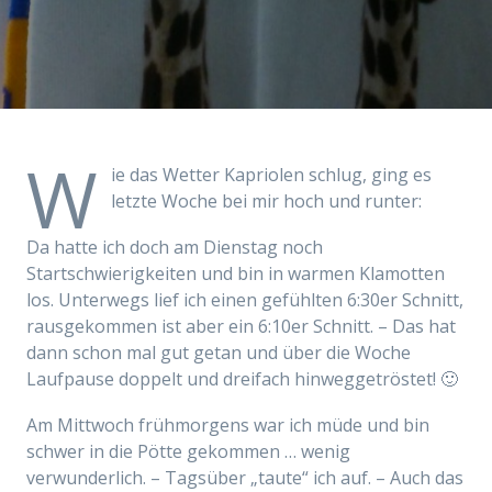
W
ie das Wetter Kapriolen schlug, ging es
letzte Woche bei mir hoch und runter:
Da hatte ich doch am Dienstag noch
Startschwierigkeiten und bin in warmen Klamotten
los. Unterwegs lief ich einen gefühlten 6:30er Schnitt,
rausgekommen ist aber ein 6:10er Schnitt. – Das hat
dann schon mal gut getan und über die Woche
Laufpause doppelt und dreifach hinweggetröstet! 🙂
Am Mittwoch frühmorgens war ich müde und bin
schwer in die Pötte gekommen … wenig
verwunderlich. – Tagsüber „taute“ ich auf. – Auch das