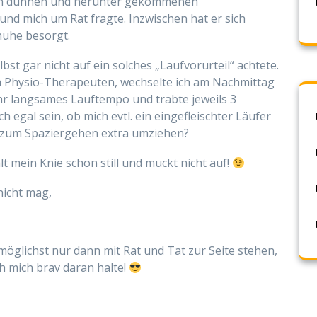
r in dünnen und herunter gekommenen
nd mich um Rat fragte. Inzwischen hat er sich
huhe besorgt.
bst gar nicht auf ein solches „Laufvorurteil“ achtete.
m Physio-Therapeuten, wechselte ich am Nachmittag
hr langsames Lauftempo und trabte jeweils 3
 egal sein, ob mich evtl. ein eingefleischter Läufer
n zum Spaziergehen extra umziehen?
t mein Knie schön still und muckt nicht auf!
nicht mag,
 möglichst nur dann mit Rat und Tat zur Seite stehen,
ch mich brav daran halte!