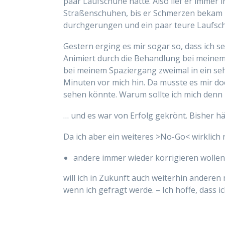
paar Laufschuhe hatte. Also lief er imme
Straßenschuhen, bis er Schmerzen bekam u
durchgerungen und ein paar teure Laufsc
Gestern erging es mir sogar so, dass ich sel
Animiert durch die Behandlung bei meine
bei meinem Spaziergang zweimal in ein se
Minuten vor mich hin. Da musste es mir doch
sehen könnte. Warum sollte ich mich den
… und es war von Erfolg gekrönt. Bisher häl
Da ich aber ein weiteres >No-Go< wirklich 
andere immer wieder korrigieren wollen
will ich in Zukunft auch weiterhin anderen
wenn ich gefragt werde. – Ich hoffe, dass i