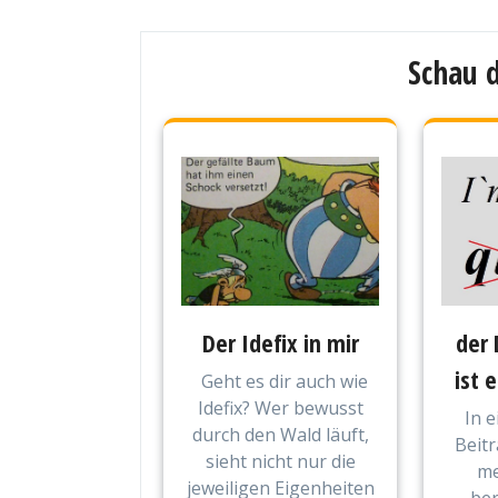
Schau d
Der Idefix in mir
der 
ist 
Geht es dir auch wie
Idefix? Wer bewusst
In 
durch den Wald läuft,
Beitr
sieht nicht nur die
me
jeweiligen Eigenheiten
ber