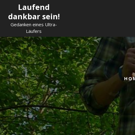
Skip
Laufend
to
dankbar sein!
content
Gedanken eines Ultra-
Läufers
HO