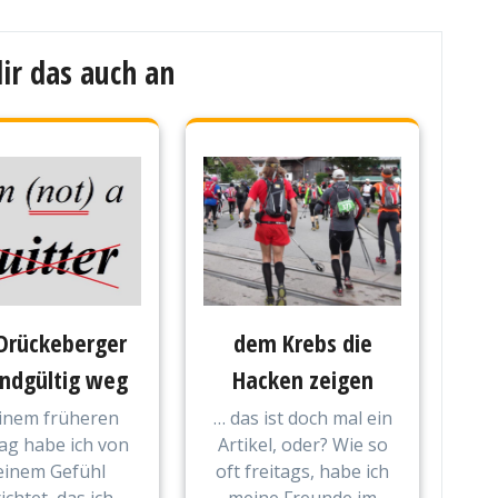
ir das auch an
dem Krebs die
Drückeberger
Hacken zeigen
endgültig weg
… das ist doch mal ein
einem früheren
Artikel, oder? Wie so
ag habe ich von
oft freitags, habe ich
inem Gefühl
meine Freunde im
ichtet, das ich