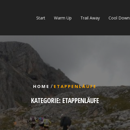
Start
Warm Up
Trail Away
Cool Down
/
HOME
ETAPPENLÄUFE
KATEGORIE:
ETAPPENLÄUFE