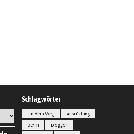
Schlagwörter
auf dem Weg
Ausrüstung
Berlin
Blogger
nde