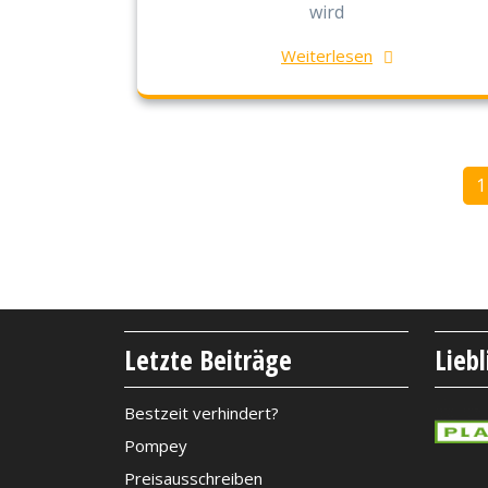
wird
Weiterlesen
P
1
Letzte Beiträge
Lieb
Bestzeit verhindert?
Pompey
Preisausschreiben