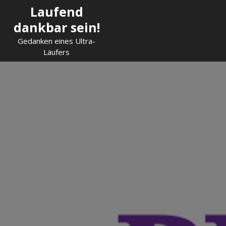
Skip
Laufend
to
dankbar sein!
content
Gedanken eines Ultra-
Läufers