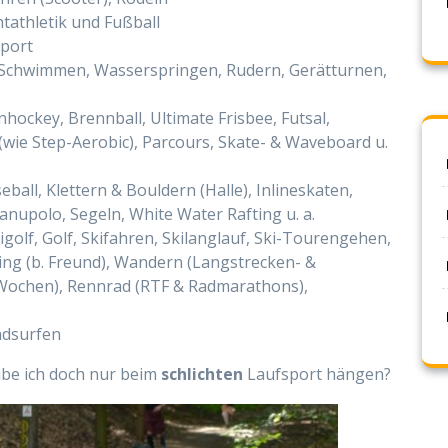
chtathletik und Fußball
sport
l, Schwimmen, Wasserspringen, Rudern, Gerätturnen,
hockey, Brennball, Ultimate Frisbee, Futsal,
s (wie Step-Aerobic), Parcours, Skate- & Waveboard u.
eball, Klettern & Bouldern (Halle), Inlineskaten,
nupolo, Segeln, White Water Rafting u. a.
golf, Golf, Skifahren, Skilanglauf, Ski-Tourengehen,
ning (b. Freund), Wandern (Langstrecken- &
Wochen), Rennrad (RTF & Radmarathons),
ndsurfen
ibe ich doch nur beim
schlichten
Laufsport hängen?