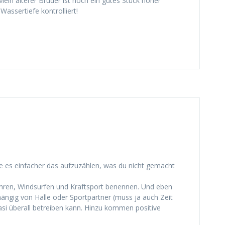
Mein älterer Bruder ist noch ein gutes Stück höher
Wassertiefe kontrolliert!
re es einfacher das aufzuzählen, was du nicht gemacht
fahren, Windsurfen und Kraftsport benennen. Und eben
ängig von Halle oder Sportpartner (muss ja auch Zeit
si überall betreiben kann. Hinzu kommen positive