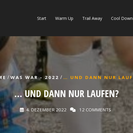
Start
Warm Up
Trail Away
Cool Down
/
/
ME
WAS WAR - 2022
… UND DANN NUR LAUF
… UND DANN NUR LAUFEN?
4. DEZEMBER 2022
12 COMMENTS