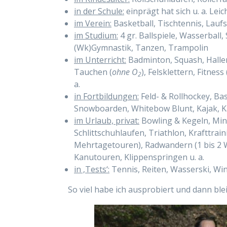
in der Schule:
einprägt hat sich u. a. Lei
im Verein:
Basketball, Tischtennis, Lauf
im Studium:
4 gr. Ballspiele, Wasserbal
(Wk)Gymnastik, Tanzen, Trampolin
im Unterricht:
Badminton, Squash, Hallen
Tauchen (
ohne O
), Felsklettern, Fitnes
2
a.
in Fortbildungen:
Feld- & Rollhockey, Bas
Snowboarden, Whitebow Blunt, Kajak, Ka
im Urlaub, privat:
Bowling & Kegeln, Mini
Schlittschuhlaufen, Triathlon, Krafttrai
Mehrtagetouren), Radwandern (1 bis 2 
Kanutouren, Klippenspringen u. a.
in ‚Tests‘:
Tennis, Reiten, Wasserski, Wi
So viel habe ich ausprobiert und dann ble