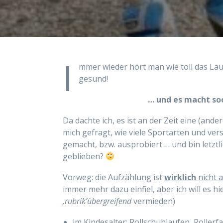
I
mmer wieder hört man wie toll das Lauf
gesund!
… und es macht soo
Da dachte ich, es ist an der Zeit eine (ande
mich gefragt, wie viele Sportarten und ver
gemacht, bzw. ausprobiert … und bin letztl
geblieben?
Vorweg: die Aufzählung ist
wirklich
nicht 
immer mehr dazu einfiel, aber ich will es h
‚rubrik’übergreifend
vermieden)
im Kindesalter:
Rollschuhlaufen, Rollerfa