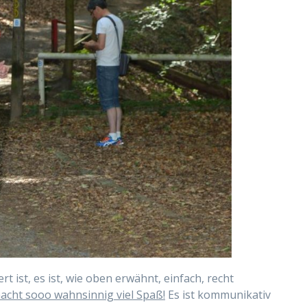
rt ist, es ist, wie oben erwähnt, einfach, recht
acht sooo wahnsinnig viel Spaß!
Es ist kommunikativ