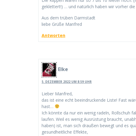
Die Klippen waren nur so 7 bis 10 Meter hoch. (
geklettert!) … und natürlich haben wir vorher die 
Aus dem trüben Darmstadt
liebe Grüße Manfred
Antworten
Elke
5. DEZEMBER 2022 UM 8:59 UHR
Lieber Manfred,
das ist eine echt beeindruckende Liste! Fast wä
hast…
Ich könnte da nur ein wenig radeln, Rollschuh 
laufen. Weil es wenig Ausrüstung braucht, unabh
haben) ist, man sich draußen bewegt und es qua
gesundheitliche Effekte,