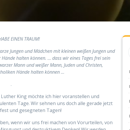
HABE EINEN TRAUM!
hwarze Jungen und Mädchen mit kleinen weißen Jungen und
Hände halten können. … dass wir eines Tages frei sein
hwarzer Mann und weißer Mann, Juden
und Christen,
tholiken
Hände halten können …
.
uther King möchte ich hier voranstellen und
lenten Tage. Wir sehnen uns doch alle gerade jetzt
sfest und gesegneten Tagen!
aben, wenn wir uns frei machen von Vorurteilen, von
Missgunst und destruktivem Denken! Wir werden