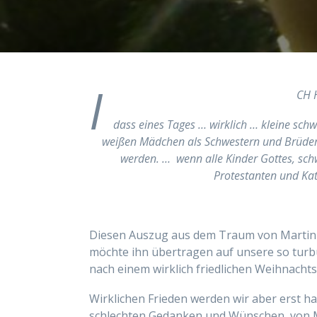
I
CH 
dass eines Tages … wirklich … kleine sc
weißen Mädchen als Schwestern und Brüder 
werden. … wenn alle Kinder Gottes, sc
Protestanten und Ka
Diesen Auszug aus dem Traum von Martin L
möchte ihn übertragen auf unsere so turbu
nach einem wirklich friedlichen Weihnacht
Wirklichen Frieden werden wir aber erst h
schlechten Gedanken und Wünschen, von 