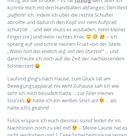
mittig auf die Brücke. – Es tat
richtig
weh, aber ich
konnte mich mit den Handballen abfangen. Den Rest
‚pufferte‘
ich, indem ich über die rechte Schulter
abrollte und dadurch den Kopf vor nem Aufprall
schützte! … und wer muss es ausbaden, mein kleiner
Finger (re.) und mein rechtes Knie.
– Ich
sprang auf und schrie meinen Frust von der Seele:
„Wann hört das endlich auf, mit den Stürzen!“
… und
dann freute ich mich auf die Zeit der nachlassenden
Schmerzen!
Laufend ging’s nach Hause, zum Glück tat am
Bewegungsapparat nix weh! Zuhause sah ich wie
sehr ich mich besudelt hatte … zur
Feier
meines
Sturzes
hatte ich ein weißes Shirt an!
… als
hätte ich’s geahnt!
Fotos erspare ich euch diesmal, sonst leidet ihr im
Nachhinein noch zu viel mit!
– Meine Laune hat es
nicht verdorben und 2 Tage Sicherheitspause lassen