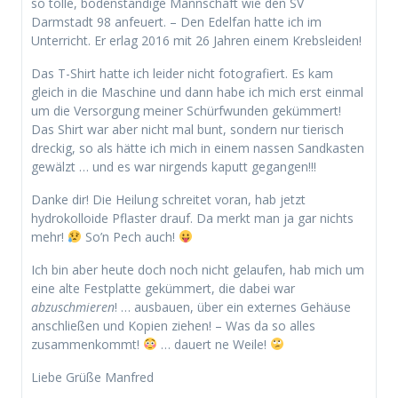
so tolle, bodenständige Mannschaft wie den SV
Darmstadt 98 anfeuert. – Den Edelfan hatte ich im
Unterricht. Er erlag 2016 mit 26 Jahren einem Krebsleiden!
Das T-Shirt hatte ich leider nicht fotografiert. Es kam
gleich in die Maschine und dann habe ich mich erst einmal
um die Versorgung meiner Schürfwunden gekümmert!
Das Shirt war aber nicht mal bunt, sondern nur tierisch
dreckig, so als hätte ich mich in einem nassen Sandkasten
gewälzt … und es war nirgends kaputt gegangen!!!
Danke dir! Die Heilung schreitet voran, hab jetzt
hydrokolloide Pflaster drauf. Da merkt man ja gar nichts
mehr!
So’n Pech auch!
Ich bin aber heute doch noch nicht gelaufen, hab mich um
eine alte Festplatte gekümmert, die dabei war
abzuschmieren
! … ausbauen, über ein externes Gehäuse
anschließen und Kopien ziehen! – Was da so alles
zusammenkommt!
… dauert ne Weile!
Liebe Grüße Manfred