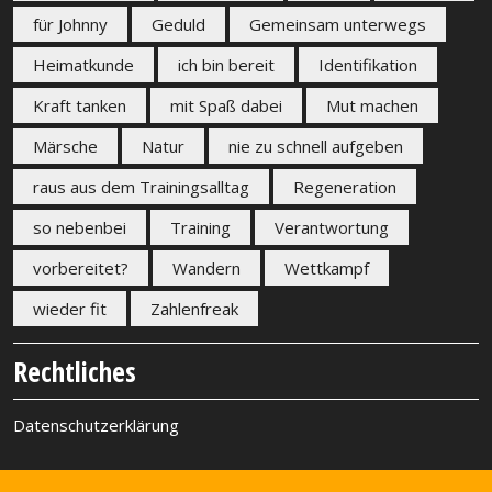
für Johnny
Geduld
Gemeinsam unterwegs
Heimatkunde
ich bin bereit
Identifikation
Kraft tanken
mit Spaß dabei
Mut machen
Märsche
Natur
nie zu schnell aufgeben
raus aus dem Trainingsalltag
Regeneration
so nebenbei
Training
Verantwortung
vorbereitet?
Wandern
Wettkampf
wieder fit
Zahlenfreak
Rechtliches
Datenschutzerklärung