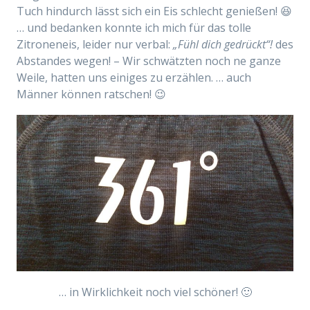
Tuch hindurch lässt sich ein Eis schlecht genießen! 😆
… und bedanken konnte ich mich für das tolle
Zitroneneis, leider nur verbal:
„Fühl dich gedrückt“!
des
Abstandes wegen! – Wir schwätzten noch ne ganze
Weile, hatten uns einiges zu erzählen. … auch
Männer können ratschen! 😉
… in Wirklichkeit noch viel schöner! 🙂