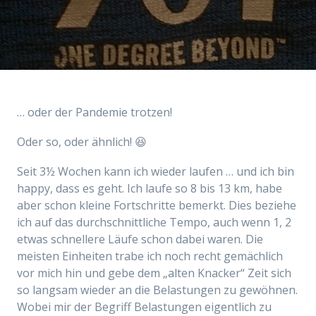
… oder der Pandemie trotzen!
Oder so, oder ähnlich! 😆
Seit 3½ Wochen kann ich wieder laufen … und ich bin
happy, dass es geht. Ich laufe so 8 bis 13 km, habe
aber schon kleine Fortschritte bemerkt. Dies beziehe
ich auf das durchschnittliche Tempo, auch wenn 1, 2
etwas schnellere Läufe schon dabei waren. Die
meisten Einheiten trabe ich noch recht gemächlich
vor mich hin und gebe dem „alten Knacker“ Zeit sich
so langsam wieder an die Belastungen zu gewöhnen.
Wobei mir der Begriff Belastungen eigentlich zu