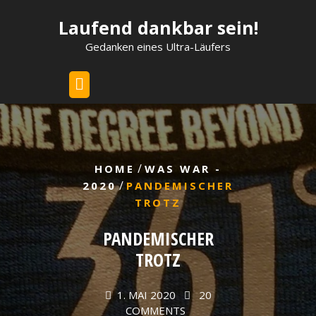
Skip
Laufend dankbar sein!
to
content
Gedanken eines Ultra-Läufers
/
HOME
WAS WAR -
/
2020
PANDEMISCHER
TROTZ
PANDEMISCHER
TROTZ
1. MAI 2020
20
COMMENTS