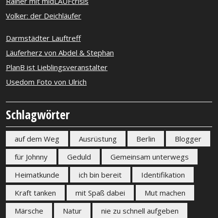
Rainer mit midLAUFcrisis
Volker: der Deichläufer
Darmstädter Lauftreff
Läuferherz von Abdel & Stephan
PlanB ist Lieblingsveranstalter
Usedom Foto von Ulrich
Schlagwörter
auf dem Weg
Ausrüstung
Berlin
Blogger
für Johnny
Geduld
Gemeinsam unterwegs
Heimatkunde
ich bin bereit
Identifikation
Kraft tanken
mit Spaß dabei
Mut machen
Märsche
Natur
nie zu schnell aufgeben