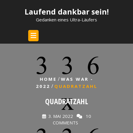
Skip
Laufend dankbar sein!
to
content
Gedanken eines Ultra-Läufers
/
HOME
WAS WAR -
/
2022
QUADRATZAHL
QUADRATZAHL
3. MAI 2022
10
COMMENTS