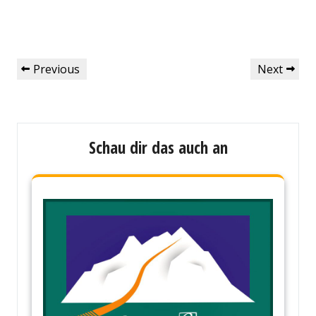
Beitragsnavigation
Previous
Next
Previous
Next
Post
Post
Schau dir das auch an