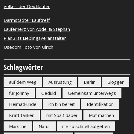
Volker: der Deichläufer
Darmstädter Lauftreff
Läuferherz von Abdel & Stephan
PlanB ist Lieblingsveranstalter
Usedom Foto von Ulrich
Schlagwörter
auf dem Weg
Ausrüstung
Berlin
Blogger
für Johnny
Geduld
Gemeinsam unterwegs
Heimatkunde
ich bin bereit
Identifikation
Kraft tanken
mit Spaß dabei
Mut machen
Märsche
Natur
nie zu schnell aufgeben