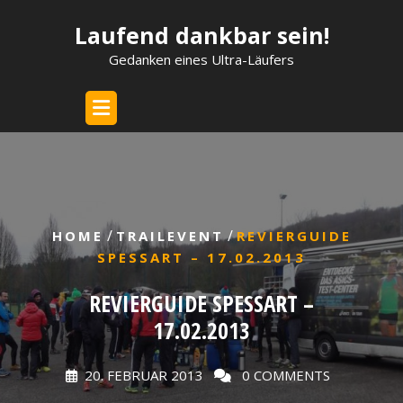
Skip
Laufend dankbar sein!
to
content
Gedanken eines Ultra-Läufers
/
/
HOME
TRAILEVENT
REVIERGUIDE
SPESSART – 17.02.2013
REVIERGUIDE SPESSART –
17.02.2013
20. FEBRUAR 2013
0 COMMENTS