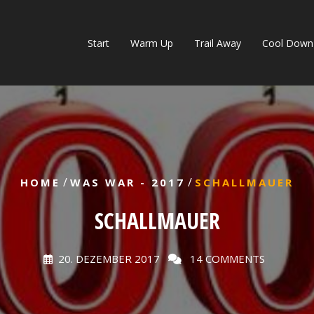
Start
Warm Up
Trail Away
Cool Down
/
/
HOME
WAS WAR - 2017
SCHALLMAUER
SCHALLMAUER
20. DEZEMBER 2017
14 COMMENTS