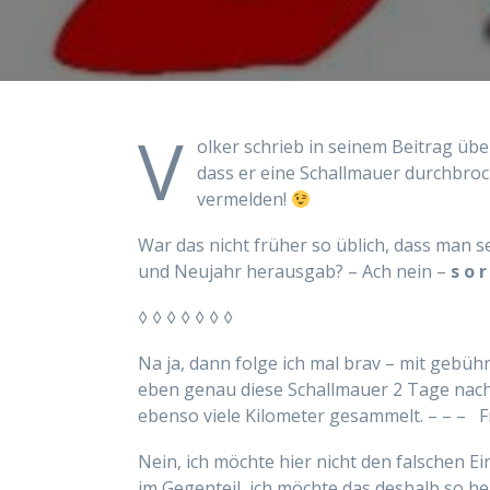
V
olker schrieb in seinem Beitrag üb
dass er eine Schallmauer durchbro
vermelden!
War das nicht früher so üblich, dass man
und Neujahr herausgab? – Ach nein –
s o r
◊ ◊ ◊ ◊ ◊ ◊ ◊
Na ja, dann folge ich mal brav – mit gebü
eben genau diese Schallmauer 2 Tage nach
ebenso viele Kilometer gesammelt. – – – F
Nein, ich möchte hier nicht den falschen E
im Gegenteil, ich möchte das deshalb so he