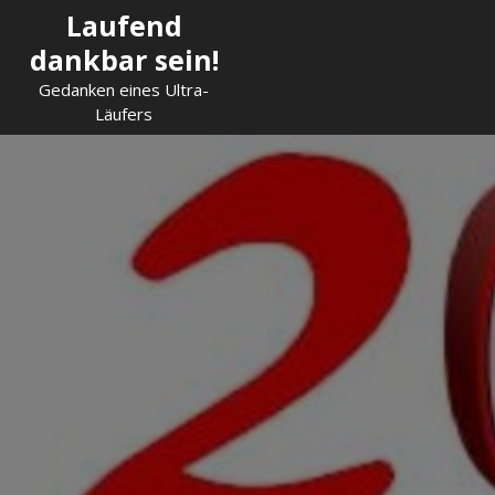
Skip
Laufend
to
dankbar sein!
content
Gedanken eines Ultra-
Läufers