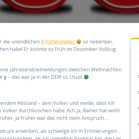
er die unendlichen
8 Höhenmeter
so nebenbei,
chen habe! Er konnte so früh im Dezember Vollzug
 seine Jahresendzielmeldungen zwischen Weihnachten
 r y
– das war ja in der DDR so Usus!
hrendem Abstand – dem Volker und melde, dass ich
 Volker durchbrochen habe. Ach ja, Rainer hat wohl
rüher, ja früher war das nicht mein Anspruch …
indruck erwecken, als schwelge ich in Erinnerungen …
rausstreichen, als ich unendlich dankbar bin, dass es