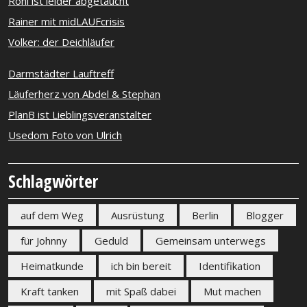
Roni ist leider abgetaucht
Rainer mit midLAUFcrisis
Volker: der Deichläufer
Darmstädter Lauftreff
Läuferherz von Abdel & Stephan
PlanB ist Lieblingsveranstalter
Usedom Foto von Ulrich
Schlagwörter
auf dem Weg
Ausrüstung
Berlin
Blogger
für Johnny
Geduld
Gemeinsam unterwegs
Heimatkunde
ich bin bereit
Identifikation
Kraft tanken
mit Spaß dabei
Mut machen