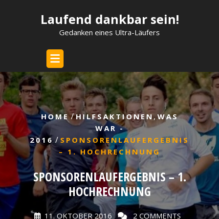
Skip
Laufend dankbar sein!
to
content
Gedanken eines Ultra-Läufers
/
,
HOME
HILFSAKTIONEN
WAS
WAR -
/
2016
SPONSORENLAUFERGEBNIS
– 1. HOCHRECHNUNG
SPONSORENLAUFERGEBNIS – 1.
HOCHRECHNUNG
11. OKTOBER 2016
2 COMMENTS