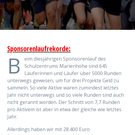
Sponsorenlaufrekorde:
B
eim diesjährigen Sponsorenlauf des
Schulzentrums Marienhöhe sind 645
Läuferinnen und Läufer über 5000 Runden
unterwegs gewesen, um für drei Projekte Geld zu
sammeln. So viele Aktive waren zumindest letztes
Jahr nicht unterwegs und so viele Runden sind auch
nicht gerannt worden. Der Schnitt von 7,7 Runden
pro Aktivem ist aber in etwa der gleiche wie letztes
Jahr.
Allerdings haben wir mit 28.400 Euro