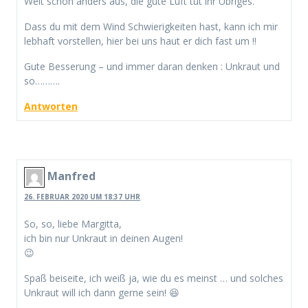
Welt schon anders aus, die gute Luft tut ihr Übriges.
Dass du mit dem Wind Schwierigkeiten hast, kann ich mir
lebhaft vorstellen, hier bei uns haut er dich fast um !!
Gute Besserung – und immer daran denken : Unkraut und
so……….
Antworten
Manfred
26. FEBRUAR 2020 UM 18:37 UHR
So, so, liebe Margitta,
ich bin nur Unkraut in deinen Augen!
😉
Spaß beiseite, ich weiß ja, wie du es meinst … und solches
Unkraut will ich dann gerne sein! 😆