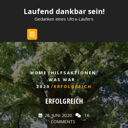
Skip
Laufend dankbar sein!
to
content
Gedanken eines Ultra-Läufers
/
,
HOME
HILFSAKTIONEN
WAS WAR -
/
2020
ERFOLGREICH
ERFOLGREICH
28. JUNI 2020
16
COMMENTS