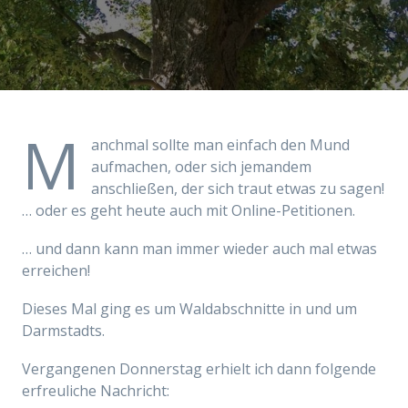
M
anchmal sollte man einfach den Mund
aufmachen, oder sich jemandem
anschließen, der sich traut etwas zu sagen!
… oder es geht heute auch mit Online-Petitionen.
… und dann kann man immer wieder auch mal etwas
erreichen!
Dieses Mal ging es um Waldabschnitte in und um
Darmstadts.
Vergangenen Donnerstag erhielt ich dann folgende
erfreuliche Nachricht: