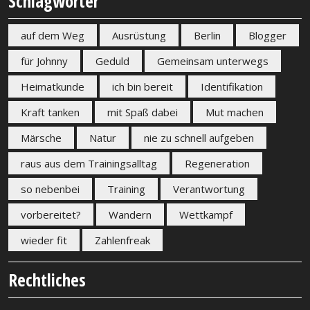
Schlagwörter
auf dem Weg
Ausrüstung
Berlin
Blogger
für Johnny
Geduld
Gemeinsam unterwegs
Heimatkunde
ich bin bereit
Identifikation
Kraft tanken
mit Spaß dabei
Mut machen
Märsche
Natur
nie zu schnell aufgeben
raus aus dem Trainingsalltag
Regeneration
so nebenbei
Training
Verantwortung
vorbereitet?
Wandern
Wettkampf
wieder fit
Zahlenfreak
Rechtliches