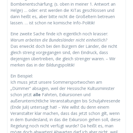
Bombenentschärfung. (s. oben in meiner 1. Antwort an
Helge) … oder: erst werden die KiTas geschlossen und
dann heißt es, aber bitte nicht die Großeltern betreuen
lassen. … ist schon ne komische Info-Politik!
Eine zweite Sache finde ich eigentlich noch krasser:
Warum arbeiten die Bundesländer nicht einheitlich?
Das erweckt doch bei den Bürgern der Länder, die nicht
gleich streng vorgegangen sind, den Eindruck, dass
diejenigen übertreiben, die gleich strenger waren. – Wir
merken das in der Bildungspolitik!
Ein Beispiel:
Ich muss jetzt unsere Sommersportwochen am
„Dümmer“ absagen, weil der Hessische Kultusminister
schon jetzt
alle
Fahrten, Exkursionen und
außerunterrichtliche Veranstaltungen bis Schuljahresende
(Ende Juli) untersagt hat! – Wie willst du denn einem
Veranstalter klar machen, dass das jetzt schon gilt, wenn
in dem Bundesland, in das die Exkursion gehen soll, diese
Regelung noch nicht verfügt wurde? Da heißt es, man
möge doch abwarten! Abwarten darf ich aber nicht, weil