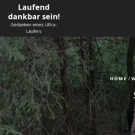
Skip
Laufend
to
dankbar sein!
content
Gedanken eines Ultra-
Läufers
/
HOME
W