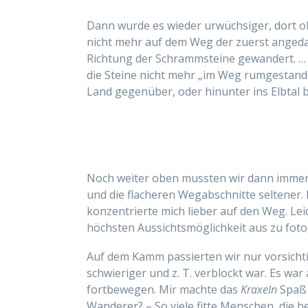
Dann wurde es wieder urwüchsiger, dort 
nicht mehr auf dem Weg der zuerst anged
Richtung der Schrammsteine gewandert. … 
die Steine nicht mehr „im Weg rumgestande
Land gegenüber, oder hinunter ins Elbtal b
Noch weiter oben mussten wir dann immer
und die flacheren Wegabschnitte seltener. 
konzentrierte mich lieber auf den Weg. Lei
höchsten Aussichtsmöglichkeit aus zu foto
Auf dem Kamm passierten wir nur vorsich
schwieriger und z. T. verblockt war. Es wa
fortbewegen. Mir machte das
Kraxeln
Spaß 
Wanderer? – So viele fitte Menschen, die b