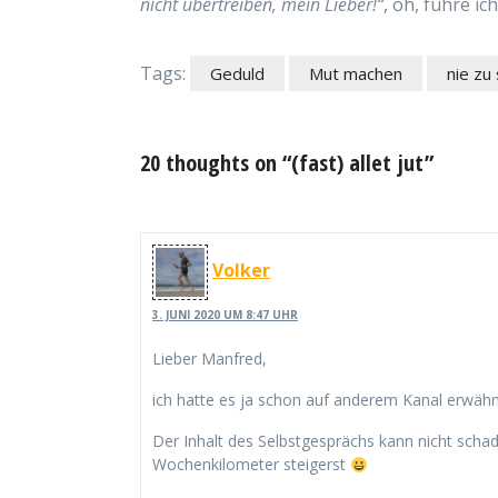
nicht übertreiben, mein Lieber!“
, oh, führe i
Tags:
Geduld
Mut machen
nie zu
20 thoughts on “(fast) allet jut”
Volker
3. JUNI 2020 UM 8:47 UHR
Lieber Manfred,
ich hatte es ja schon auf anderem Kanal erwähnt
Der Inhalt des Selbstgesprächs kann nicht sch
Wochenkilometer steigerst