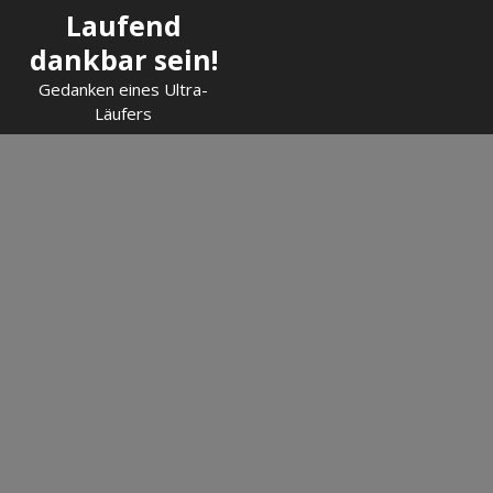
Skip
Laufend
to
dankbar sein!
content
Gedanken eines Ultra-
Läufers