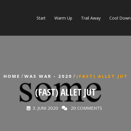
Start
Warm Up
Trail Away
Cool Down
/
/
HOME
WAS WAR - 2020
(FAST) ALLET JUT
(FAST) ALLET JUT
3. JUNI 2020
20 COMMENTS