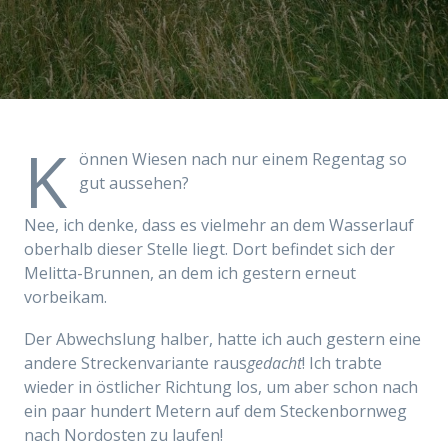
K
önnen Wiesen nach nur einem Regentag so
gut aussehen?
Nee, ich denke, dass es vielmehr an dem Wasserlauf
oberhalb dieser Stelle liegt. Dort befindet sich der
Melitta-Brunnen, an dem ich gestern erneut
vorbeikam.
Der Abwechslung halber, hatte ich auch gestern eine
andere Streckenvariante raus
gedacht
! Ich trabte
wieder in östlicher Richtung los, um aber schon nach
ein paar hundert Metern auf dem Steckenbornweg
nach Nordosten zu laufen!