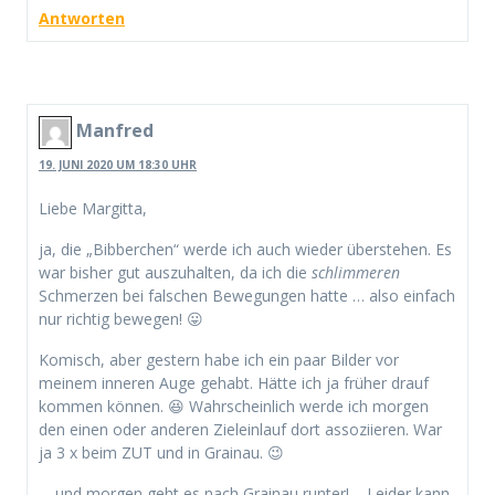
Antworten
Manfred
19. JUNI 2020 UM 18:30 UHR
Liebe Margitta,
ja, die „Bibberchen“ werde ich auch wieder überstehen. Es
war bisher gut auszuhalten, da ich die
schlimmeren
Schmerzen bei falschen Bewegungen hatte … also einfach
nur richtig bewegen! 😛
Komisch, aber gestern habe ich ein paar Bilder vor
meinem inneren Auge gehabt. Hätte ich ja früher drauf
kommen können. 😆 Wahrscheinlich werde ich morgen
den einen oder anderen Zieleinlauf dort assoziieren. War
ja 3 x beim ZUT und in Grainau. 😉
… und morgen geht es nach Grainau runter! – Leider kann