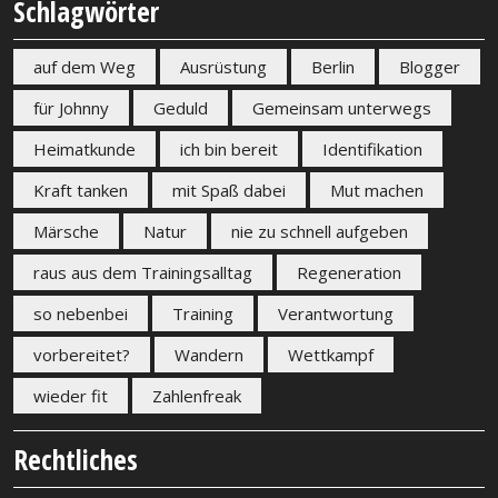
Schlagwörter
auf dem Weg
Ausrüstung
Berlin
Blogger
für Johnny
Geduld
Gemeinsam unterwegs
Heimatkunde
ich bin bereit
Identifikation
Kraft tanken
mit Spaß dabei
Mut machen
Märsche
Natur
nie zu schnell aufgeben
raus aus dem Trainingsalltag
Regeneration
so nebenbei
Training
Verantwortung
vorbereitet?
Wandern
Wettkampf
wieder fit
Zahlenfreak
Rechtliches