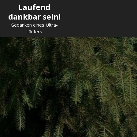
Skip
Laufend
to
dankbar sein!
content
Gedanken eines Ultra-
Läufers