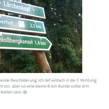
nde Beschilderung. Ich lief einfach in die 3. Richtung
cht vor, aber so eine kleine 8-km-Runde sollte drin
eisten sein. 😆