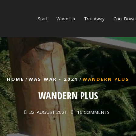
Start
Warm Up
Trail Away
Cool Down
/
/
HOME
WAS WAR - 2021
WANDERN PLUS
WANDERN PLUS
22. AUGUST 2021
10 COMMENTS