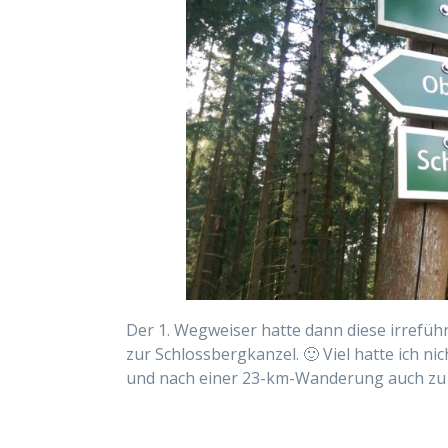
Der 1. Wegweiser hatte dann diese irreführe
zur Schlossbergkanzel. 🙂 Viel hatte ich ni
und nach einer 23-km-Wanderung auch zu l