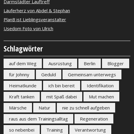
Darmstädter Lauftreff
Läuferherz von Abdel & Stephan
PlanB ist Lieblingsveranstalter
Usedom Foto von Ulrich
Schlagwörter
auf dem Weg
Ausrüstung
Berlin
Blogger
für Johnny
Geduld
Gemeinsam unterwegs
Heimatkunde
ich bin bereit
Identifikation
Kraft tanken
mit Spaß dabei
Mut machen
Märsche
Natur
nie zu schnell aufgeben
raus aus dem Trainingsalltag
Regeneration
so nebenbei
Training
Verantwortung