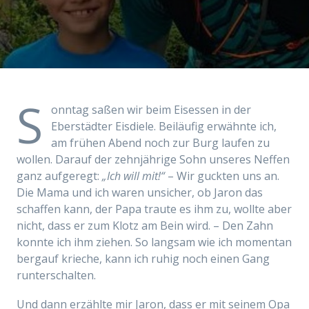
S
onntag saßen wir beim Eisessen in der
Eberstädter Eisdiele. Beiläufig erwähnte ich,
am frühen Abend noch zur Burg laufen zu
wollen. Darauf der zehnjährige Sohn unseres Neffen
ganz aufgeregt:
„Ich will mit!“
– Wir guckten uns an.
Die Mama und ich waren unsicher, ob Jaron das
schaffen kann, der Papa traute es ihm zu, wollte aber
nicht, dass er zum Klotz am Bein wird. – Den Zahn
konnte ich ihm ziehen. So langsam wie ich momentan
bergauf krieche, kann ich ruhig noch einen Gang
runterschalten.
Und dann erzählte mir Jaron, dass er mit seinem Opa