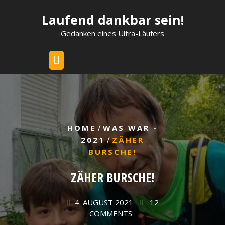
Skip
Laufend dankbar sein!
to
content
Gedanken eines Ultra-Läufers
/
HOME
WAS WAR -
/
2021
ZÄHER
BURSCHE!
ZÄHER BURSCHE!
4. AUGUST 2021
12
COMMENTS