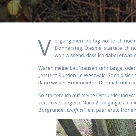
V
ergangenen Freitag wollte ich noc
Donnerstag. Diesmal startete ich n
wohlwissend, dass ich dabei etwa
Waren meine Laufpausen sehr lange, oder
„ersten“ Runden im Westwald. Sobald sich 
dann wieder Höhenmeter. Diesmal fühlte i
So startete ich auf meine Ostrunde und wo
vor, zu verlängern. Nach 2 km ging es in 
Burgrunde „
eröffnet“
, ein paar erste Höhe