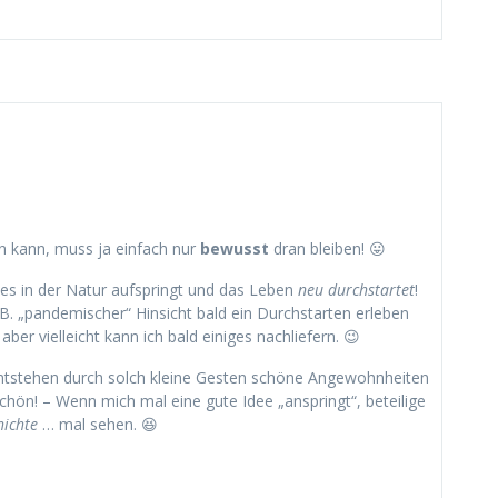
ben kann, muss ja einfach nur
bewusst
dran bleiben! 😛
eles in der Natur aufspringt und das Leben
neu durchstartet
!
. B. „pandemischer“ Hinsicht bald ein Durchstarten erleben
 aber vielleicht kann ich bald einiges nachliefern. 😉
tstehen durch solch kleine Gesten schöne Angewohnheiten
schön! – Wenn mich mal eine gute Idee „anspringt“, beteilige
hichte
… mal sehen. 😆