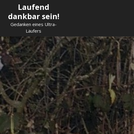
Skip
Laufend
to
dankbar sein!
content
Gedanken eines Ultra-
Läufers