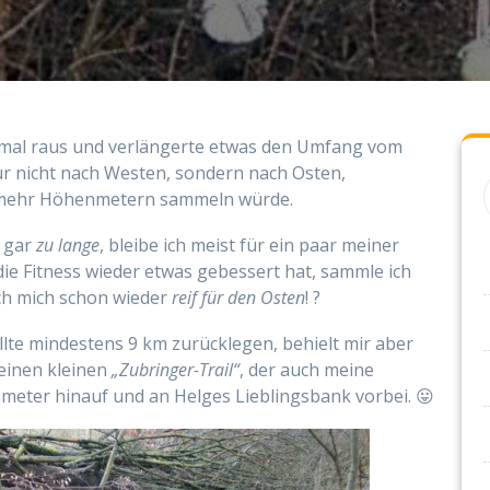
hmal raus und verlängerte etwas den Umfang vom
ur nicht nach Westen, sondern nach Osten,
s mehr Höhenmetern sammeln würde.
 gar
zu lange
, bleibe ich meist für ein paar meiner
die Fitness wieder etwas gebessert hat, sammle ich
ch mich schon wieder
reif für den Osten
! ?
llte mindestens 9 km zurücklegen, behielt mir aber
meinen kleinen
„Zubringer-Trail“
, der auch meine
nmeter hinauf und an Helges Lieblingsbank vorbei. 😛