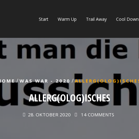
Start
Warm Up
Trail Away
Cool Down
/
/
HOME
WAS WAR - 2020
ALLERG(OLOG)ISCHE
ALLERG(OLOG)ISCHES
28. OKTOBER 2020
14 COMMENTS