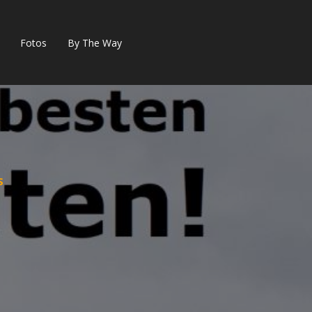
Fotos
By The Way
S