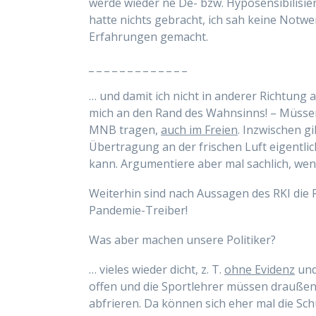
werde wieder ne De- bzw. Hyposensibilisier
hatte nichts gebracht, ich sah keine Notwen
Erfahrungen gemacht.
_ _ _ _ _ _ _ _ _ _ _ _ _
… und damit ich nicht in anderer Richtung 
mich an den Rand des Wahnsinns! – Müssen 
MNB tragen,
auch im Freien
. Inzwischen g
Übertragung an der frischen Luft eigentli
kann. Argumentiere aber mal sachlich, wenn
Weiterhin sind nach Aussagen des RKI die 
Pandemie-Treiber!
Was aber machen unsere Politiker?
… vieles wieder dicht, z. T.
ohne Evidenz
und
offen und die Sportlehrer müssen draußen 
abfrieren. Da können sich eher mal die Schü