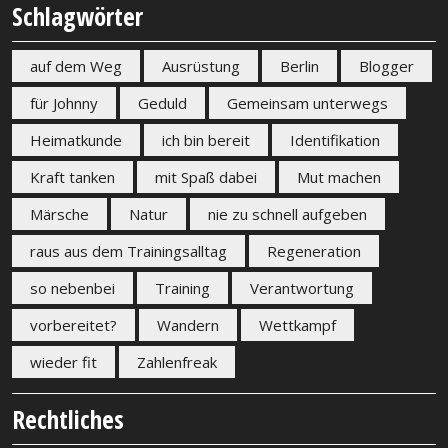
Schlagwörter
auf dem Weg
Ausrüstung
Berlin
Blogger
für Johnny
Geduld
Gemeinsam unterwegs
Heimatkunde
ich bin bereit
Identifikation
Kraft tanken
mit Spaß dabei
Mut machen
Märsche
Natur
nie zu schnell aufgeben
raus aus dem Trainingsalltag
Regeneration
so nebenbei
Training
Verantwortung
vorbereitet?
Wandern
Wettkampf
wieder fit
Zahlenfreak
Rechtliches