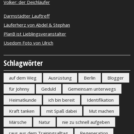
Volker: der Deichläufer
Darmstädter Lauftreff
Läuferherz von Abdel & Stephan
PlanB ist Lieblingsveranstalter
Usedom Foto von Ulrich
Schlagwörter
auf dem Weg
Ausrüstung
Berlin
Blogger
für Johnny
Geduld
Gemeinsam unterwegs
Heimatkunde
ich bin bereit
Identifikation
Kraft tanken
mit Spaß dabei
Mut machen
Märsche
Natur
nie zu schnell aufgeben
raus aus dem Trainingsalltag
Regeneration