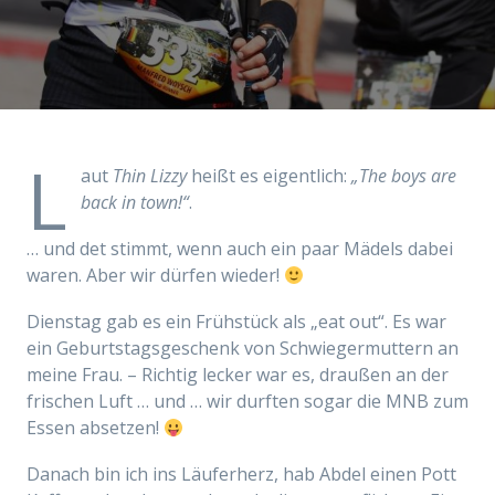
L
aut
Thin Lizzy
heißt es eigentlich:
„The boys are
back in town!“
.
… und det stimmt, wenn auch ein paar Mädels dabei
waren. Aber wir dürfen wieder!
Dienstag gab es ein Frühstück als „eat out“. Es war
ein Geburtstagsgeschenk von Schwiegermuttern an
meine Frau. – Richtig lecker war es, draußen an der
frischen Luft … und … wir durften sogar die MNB zum
Essen absetzen!
Danach bin ich ins Läuferherz, hab Abdel einen Pott