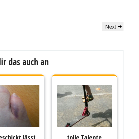
Next
Next
Post
ir das auch an
schickt lässt
tolle Talente