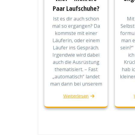
Paar Laufschuhe?
Ist es dir auch schon
Mit
mal so ergangen? Da
Selbst
kommste mit einer
formul
Läuferin, oder einem
man ei
Läufer ins Gespräch.
sein?“
Irgendwie wird dabei
ich
auch die Ausrüstung
Krüc
thematisiert. – Fast
hab i
„automatisch“ landet
kleine
man dann bei unserem
Weiterlesen