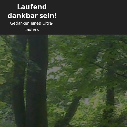
Skip
Laufend
to
dankbar sein!
content
Gedanken eines Ultra-
Läufers