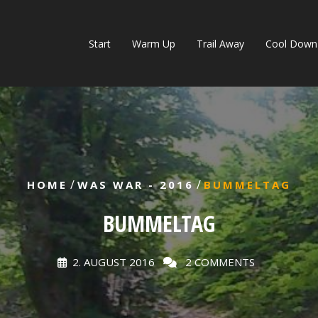
Start
Warm Up
Trail Away
Cool Down
/
/
HOME
WAS WAR - 2016
BUMMELTAG
BUMMELTAG
2. AUGUST 2016
2 COMMENTS