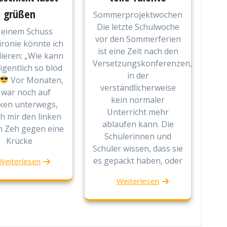
grüßen
Sommerprojektwochen
Die letzte Schulwoche
 einem Schuss
vor den Sommerferien
ironie könnte ich
ist eine Zeit nach den
ieren: „Wie kann
Versetzungskonferenzen,
gentlich so blöd
in der
Vor Monaten,
verständlicherweise
 war noch auf
kein normaler
ken unterwegs,
Unterricht mehr
ch mir den linken
ablaufen kann. Die
n Zeh gegen eine
Schülerinnen und
Krücke
Schüler wissen, dass sie
es gepackt haben, oder
Weiterlesen
Weiterlesen