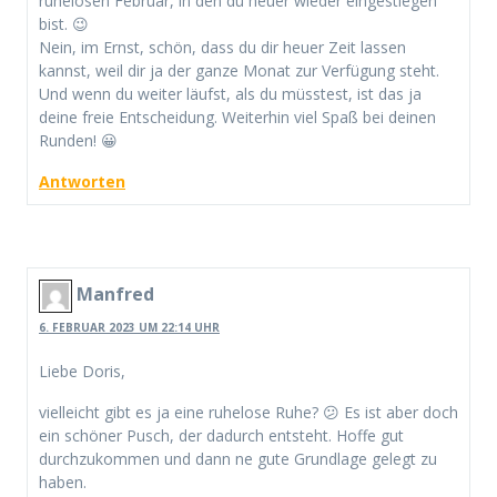
ruhelosen Februar, in den du heuer wieder eingestiegen
bist. 😉
Nein, im Ernst, schön, dass du dir heuer Zeit lassen
kannst, weil dir ja der ganze Monat zur Verfügung steht.
Und wenn du weiter läufst, als du müsstest, ist das ja
deine freie Entscheidung. Weiterhin viel Spaß bei deinen
Runden! 😀
Antworten
Manfred
6. FEBRUAR 2023 UM 22:14 UHR
Liebe Doris,
vielleicht gibt es ja eine ruhelose Ruhe? 😕 Es ist aber doch
ein schöner Pusch, der dadurch entsteht. Hoffe gut
durchzukommen und dann ne gute Grundlage gelegt zu
haben.