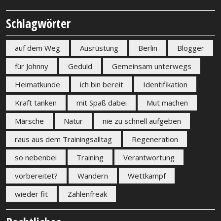
Schlagwörter
auf dem Weg
Ausrüstung
Berlin
Blogger
für Johnny
Geduld
Gemeinsam unterwegs
Heimatkunde
ich bin bereit
Identifikation
Kraft tanken
mit Spaß dabei
Mut machen
Märsche
Natur
nie zu schnell aufgeben
raus aus dem Trainingsalltag
Regeneration
so nebenbei
Training
Verantwortung
vorbereitet?
Wandern
Wettkampf
wieder fit
Zahlenfreak