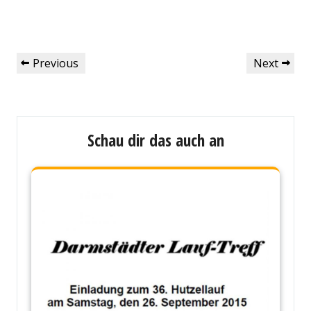
Beitragsnavigation
Previous
Next
Previous
Next
Post
Post
Schau dir das auch an