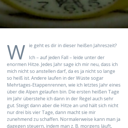
W
ie geht es dir in dieser heißen Jahreszeit?
Ich – auf jeden Fall – leide unter der
enormen Hitze. Jedes Jahr sage ich mir neu, dass ich
mich nicht so anstellen darf, da es ja nicht so lange
so heiß ist. Andere laufen in der Wüste sogar
Mehrtages-Etappenrennen, wie ich letztes Jahr eines
über die Alpen gelaufen bin. Die ersten heißen Tage
im Jahr überstehe ich dann in der Regel auch sehr
gut. Steigt dann aber die Hitze an und hält sich nicht
nur drei bis vier Tage, dann macht sie mir
zunehmend zu schaffen. Normalerweise kann man ja
dagegen steuern, indem man z. B. morgens läuft,