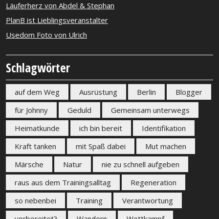
Läuferherz von Abdel & Stephan
PlanB ist Lieblingsveranstalter
Usedom Foto von Ulrich
Schlagwörter
auf dem Weg
Ausrüstung
Berlin
Blogger
für Johnny
Geduld
Gemeinsam unterwegs
Heimatkunde
ich bin bereit
Identifikation
Kraft tanken
mit Spaß dabei
Mut machen
Märsche
Natur
nie zu schnell aufgeben
raus aus dem Trainingsalltag
Regeneration
so nebenbei
Training
Verantwortung
vorbereitet?
Wandern
Wettkampf