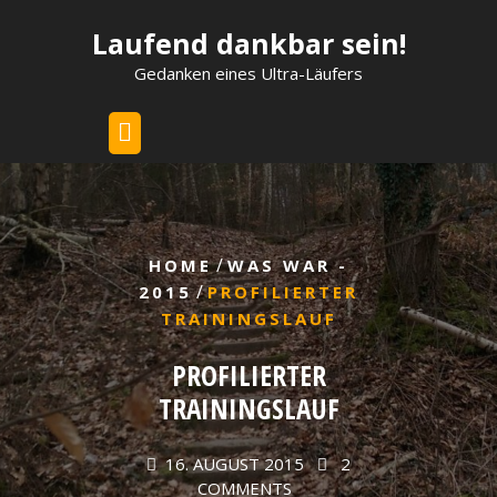
Skip
Laufend dankbar sein!
to
content
Gedanken eines Ultra-Läufers
/
HOME
WAS WAR -
/
2015
PROFILIERTER
TRAININGSLAUF
PROFILIERTER
TRAININGSLAUF
16. AUGUST 2015
2
COMMENTS