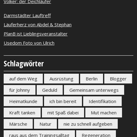
Volker: der Deichläufer
Darmstädter Lauftreff
Läuferherz von Abdel & Stephan
PlanB ist Lieblingsveranstalter
Usedom Foto von Ulrich
Schlagwörter
auf dem Weg
Ausrüstung
Berlin
Blogger
für Johnny
Geduld
Gemeinsam unterwegs
Heimatkunde
ich bin bereit
Identifikation
Kraft tanken
mit Spaß dabei
Mut machen
Märsche
Natur
nie zu schnell aufgeben
raus aus dem Trainingsalltag
Regeneration