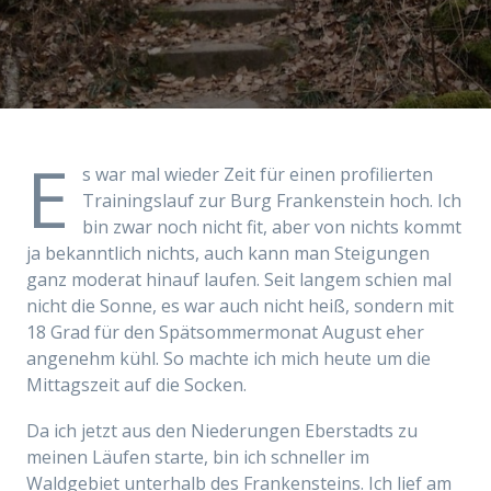
E
s war mal wieder Zeit für einen profilierten
Trainingslauf zur Burg Frankenstein hoch. Ich
bin zwar noch nicht fit, aber von nichts kommt
ja bekanntlich nichts, auch kann man Steigungen
ganz moderat hinauf laufen. Seit langem schien mal
nicht die Sonne, es war auch nicht heiß, sondern mit
18 Grad für den Spätsommermonat August eher
angenehm kühl. So machte ich mich heute um die
Mittagszeit auf die Socken.
Da ich jetzt aus den Niederungen Eberstadts zu
meinen Läufen starte, bin ich schneller im
Waldgebiet unterhalb des Frankensteins. Ich lief am