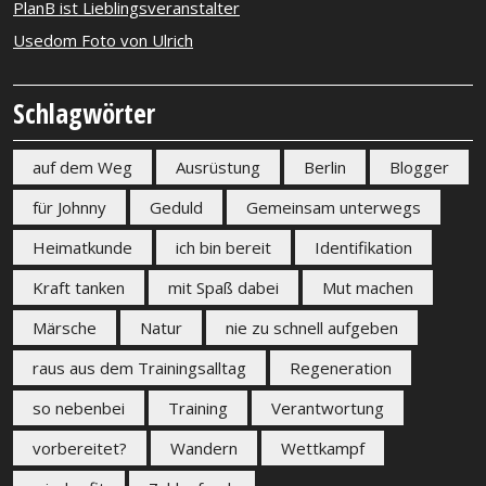
PlanB ist Lieblingsveranstalter
Usedom Foto von Ulrich
Schlagwörter
auf dem Weg
Ausrüstung
Berlin
Blogger
für Johnny
Geduld
Gemeinsam unterwegs
Heimatkunde
ich bin bereit
Identifikation
Kraft tanken
mit Spaß dabei
Mut machen
Märsche
Natur
nie zu schnell aufgeben
raus aus dem Trainingsalltag
Regeneration
so nebenbei
Training
Verantwortung
vorbereitet?
Wandern
Wettkampf