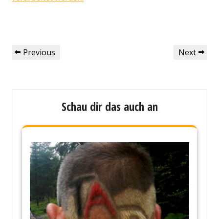
Beitragsnavigation
Previous
Next
Previous
Next
Post
Post
Schau dir das auch an