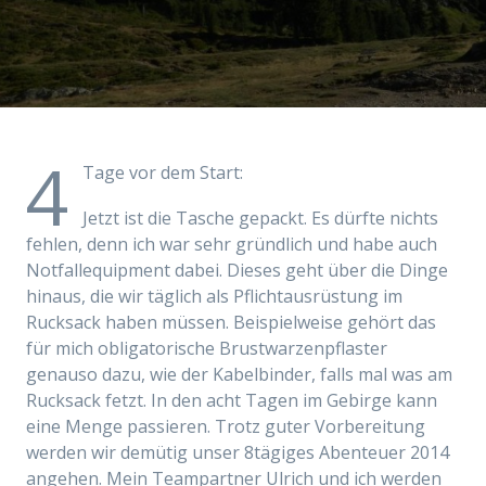
4
Tage vor dem Start:
Jetzt ist die Tasche gepackt. Es dürfte nichts
fehlen, denn ich war sehr gründlich und habe auch
Notfallequipment dabei. Dieses geht über die Dinge
hinaus, die wir täglich als Pflichtausrüstung im
Rucksack haben müssen. Beispielweise gehört das
für mich obligatorische Brustwarzenpflaster
genauso dazu, wie der Kabelbinder, falls mal was am
Rucksack fetzt. In den acht Tagen im Gebirge kann
eine Menge passieren. Trotz guter Vorbereitung
werden wir demütig unser 8tägiges Abenteuer 2014
angehen. Mein Teampartner Ulrich und ich werden