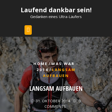
Skip
Laufend dankbar sein!
to
content
Gedanken eines Ultra-Läufers
/
HOME
WAS WAR -
/
2014
LANGSAM
AUFBAUEN
LANGSAM AUFBAUEN
31. OKTOBER 2014
0
COMMENTS