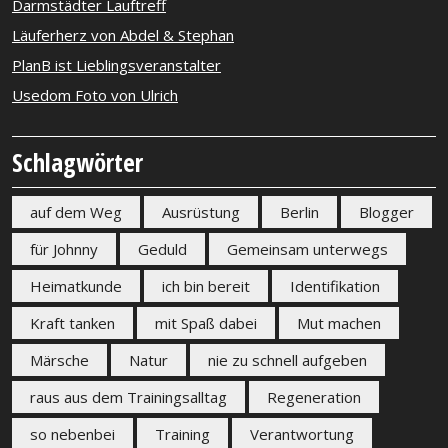
Darmstädter Lauftreff
Läuferherz von Abdel & Stephan
PlanB ist Lieblingsveranstalter
Usedom Foto von Ulrich
Schlagwörter
auf dem Weg
Ausrüstung
Berlin
Blogger
für Johnny
Geduld
Gemeinsam unterwegs
Heimatkunde
ich bin bereit
Identifikation
Kraft tanken
mit Spaß dabei
Mut machen
Märsche
Natur
nie zu schnell aufgeben
raus aus dem Trainingsalltag
Regeneration
so nebenbei
Training
Verantwortung