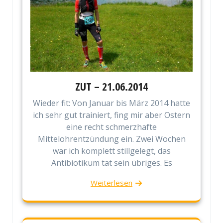
ZUT – 21.06.2014
Wieder fit: Von Januar bis März 2014 hatte
ich sehr gut trainiert, fing mir aber Ostern
eine recht schmerzhafte
Mittelohrentzündung ein. Zwei Wochen
war ich komplett stillgelegt, das
Antibiotikum tat sein übriges. Es
Weiterlesen