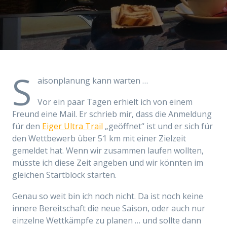
S
aisonplanung kann warten …
Vor ein paar Tagen erhielt ich von einem
Freund eine Mail. Er schrieb mir, dass die Anmeldung
für den
Eiger Ultra Trail
„geöffnet“ ist und er sich für
den Wettbewerb über 51 km mit einer Zielzeit
gemeldet hat. Wenn wir zusammen laufen wollten,
müsste ich diese Zeit angeben und wir könnten im
gleichen Startblock starten.
Genau so weit bin ich noch nicht. Da ist noch keine
innere Bereitschaft die neue Saison, oder auch nur
einzelne Wettkämpfe zu planen … und sollte dann