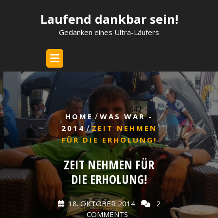
Skip
Laufend dankbar sein!
to
content
Gedanken eines Ultra-Läufers
/
HOME
WAS WAR -
/
2014
ZEIT NEHMEN
FÜR DIE ERHOLUNG!
ZEIT NEHMEN FÜR
DIE ERHOLUNG!
18. OKTOBER 2014
2
COMMENTS