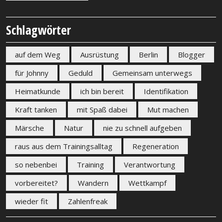
Schlagwörter
auf dem Weg
Ausrüstung
Berlin
Blogger
für Johnny
Geduld
Gemeinsam unterwegs
Heimatkunde
ich bin bereit
Identifikation
Kraft tanken
mit Spaß dabei
Mut machen
Märsche
Natur
nie zu schnell aufgeben
raus aus dem Trainingsalltag
Regeneration
so nebenbei
Training
Verantwortung
vorbereitet?
Wandern
Wettkampf
wieder fit
Zahlenfreak