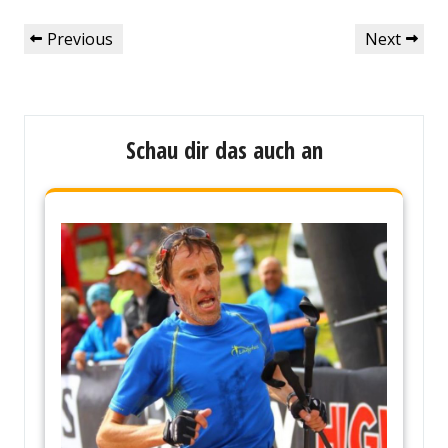
Beitragsnavigation
Previous
Next
Previous
Next
Post
Post
Schau dir das auch an