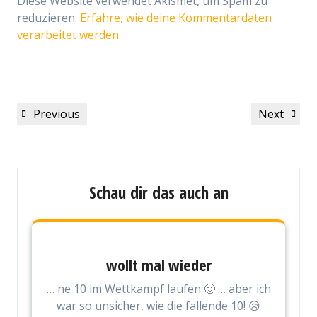
Diese Website verwendet Akismet, um Spam zu
reduzieren.
Erfahre, wie deine Kommentardaten
verarbeitet werden.
Beitragsnavigation
Previous
Next
Previous
Next
Post
Post
Schau dir das auch an
wollt mal wieder
… ne 10 im Wettkampf laufen 🙂 … aber ich
war so unsicher, wie die fallende 10! 😥