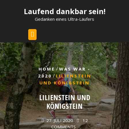
Skip
Laufend dankbar sein!
to
content
Gedanken eines Ultra-Läufers
/
HOME
WAS WAR -
/
2020
LILIENSTEIN
UND KÖNIGSTEIN
LILIENSTEIN UND
KÖNIGSTEIN
27. JULI 2020
12
COMMENTS