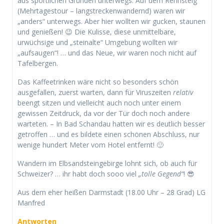
aus sportlichen Gründen unterwegs. Auf dem Rennsteig
(Mehrtagestour – langstreckenwandernd) waren wir
„anders“ unterwegs. Aber hier wollten wir gucken, staunen
und genießen! 😉 Die Kulisse, diese unmittelbare,
urwüchsige und „steinalte“ Umgebung wollten wir
„aufsaugen“! … und das Neue, wir waren noch nicht auf
Tafelbergen.
Das Kaffeetrinken wäre nicht so besonders schön
ausgefallen, zuerst warten, dann für Viruszeiten
relativ
beengt sitzen und vielleicht auch noch unter einem
gewissen Zeitdruck, da vor der Tür doch noch andere
warteten. – In Bad Schandau hatten wir es deutlich besser
getroffen … und es bildete einen schönen Abschluss, nur
wenige hundert Meter vom Hotel entfernt! 🙂
Wandern im Elbsandsteingebirge lohnt sich, ob auch für
Schweizer? … ihr habt doch sooo viel
„tolle Gegend“
! 😎
Aus dem eher heißen Darmstadt (18.00 Uhr – 28 Grad) LG
Manfred
Antworten