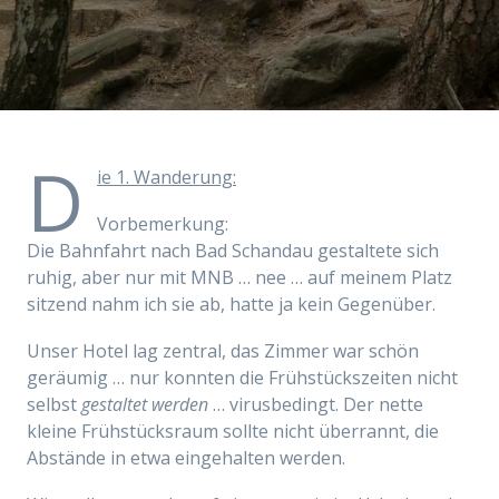
D
ie 1. Wanderung:
Vorbemerkung:
Die Bahnfahrt nach Bad Schandau gestaltete sich
ruhig, aber nur mit MNB … nee … auf meinem Platz
sitzend nahm ich sie ab, hatte ja kein Gegenüber.
Unser Hotel lag zentral, das Zimmer war schön
geräumig … nur konnten die Frühstückszeiten nicht
selbst
gestaltet werden
… virusbedingt. Der nette
kleine Frühstücksraum sollte nicht überrannt, die
Abstände in etwa eingehalten werden.